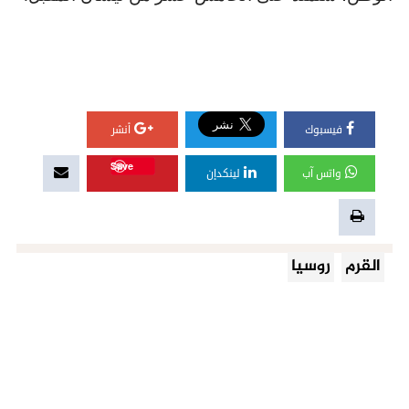
فيسبوك
أنشر
Save
واتس آب
لينكدإن
القرم
روسيا