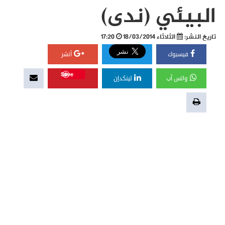
البيئي (ندى)
تاريخ النشر:
الثلاثاء 18/03/2014
17:20
فيسبوك
أنشر
Save
واتس آب
لينكدإن