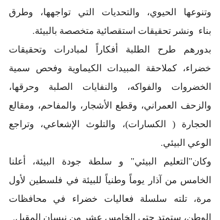
وتنوعها الحيوي، والتحديات التي تواجهها، وطرق
بناء ونشر تحقيقات استقصائية متخصصة بالبيئة.
بدورهم طرح الطلبة أفكاراً لمبادرات وتحقيقات
خضراء، كملاحقة المبيدات الكيماوية وفحص سمية
الخضروات والفواكه، والنفايات الصلبة وحرقها،
والزحف العمراني، وقطع الأشجار، والمفاحم، ومقالع
الحجارة ( الكسارات)، والتلوث الإشعاعي، وتراجع
الوعي البيئي.
وكان"التعليم البيئي" و سلطة جودة البيئة، أعلنا
الخامس من آذار يوماً وطنياً للبيئة في فلسطين لأول
مرة، تلته سلسلة فعاليات خضراء في محافظات
الوطن، ستمتد حتى الخامس عشر من نيسان المقبل.