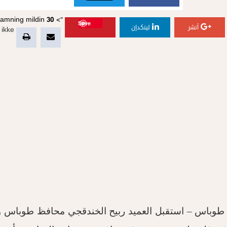
g amning
mildin 30
">
Save
أنشر
لينكدإن
ikke">
طوباس – استقبل العميد ربيح الخندقجي محافظ طوباس والأغو