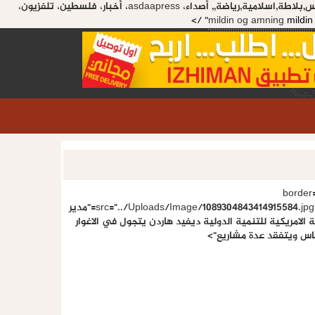
mildin virker ikke, نابلس,بلاطة,اسلامية,رياضة,, أصداء، asdaapress، أخبار، فلسطين، تلفزيون،
mildin og amning
mildin
" border
src="../Uploads/Image/1089304843414915584.jpg" title="مدير
ة الامريكية للتنمية الدولية ديفيد هاردن يتجول في الاغوار
س ويتفقد عدة مشاريع
">