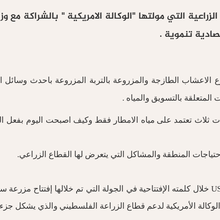
زراعية التي مولتها "الوكالة الامريكية " بالشراكة مع و
صادية تنموية .
وع الاعشاب الطازجة والمزروعة بالتربة المزروعة باحدث وسائل ال
المتعلقة بالتسويق والمياه .
ات ثلاث تعتمد على مياه الامطار فقط وكيف اصبحت اليوم بفعل ال
ياجات المنطقة والمشاكل التي يتعرض لها القطاع الزراعي.
وقال ديفيد هاردن رئيس بعثة الوكالة الأمريكية للتنمية الدولية USAID خلال كلمته الإفتتاحية في
 الوكالة الأمريكية لدعم قطاع الزراعة الفلسطيني والذي يشكل جز