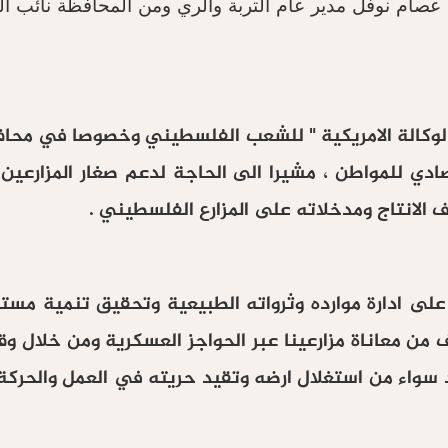
صام نوفل مدير عام التربة والري ومن المحافظة نائب ا
الوكالة الامريكية " للشعب الفلسطيني وخصوصا في محاف
صادي للمواطن ، مشيرا الى الحاجة لدعم صغار المزارعين
ف الانتاج ومدخلاته على المزارع الفلسطيني .
ى ادارة موارده وثرواته الطبيعية وتحقيق تنمية مستدا
 من معاناة مزارعينا عبر الحواجز العسكرية ومن خلال و
د سواء من استغلال ارضه وتقيد حريته في العمل والحركة