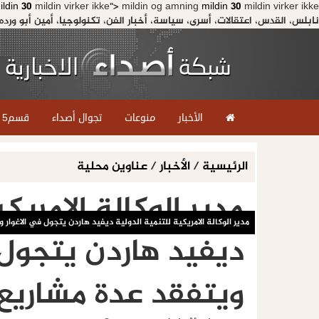
ildin 30
mildin virker ikke">
mildin og amning
mildin 30
نابلس، القدس، اعتقالات، أسرى، سياسة، أخبار الفن، تكنولوجيا، أمين أبو ورده
الأخبار
منوعات
تجوال أصداء
قسم5
الرئيسية
/
الأخبار
/
عناوين محلية
مدير الوكالة الامريك
مدير الوكالة الامريكية للتنمية الدولية ديفيد هاردن يتجول في الاغوا
ديفيد هاردن يتجول 
ويتفقد عدة مشاريع