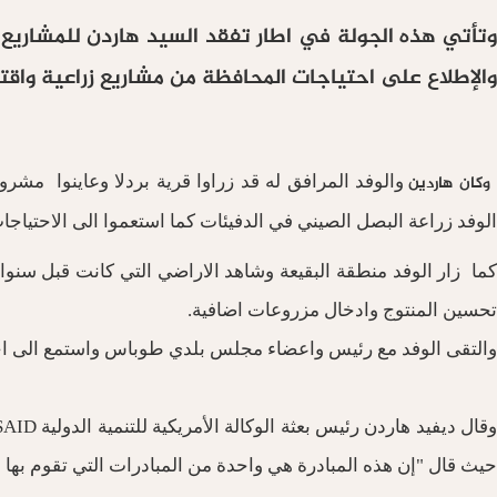
وتأتي هذه الجولة في اطار تفقد السيد هاردن للمشاريع ال
والإطلاع على احتياجات المحافظة من مشاريع زراعية واقت
وكان هاردين
والوفد المرافق له قد زراوا قرية بردلا وعاينوا مشر
الوفد زراعة البصل الصيني في الدفيئات كما استعموا الى الاحتياجات 
كما زار الوفد منطقة البقيعة وشاهد الاراضي التي كانت قبل سنو
تحسين المنتوج وادخال مزروعات اضافية.
والتقى الوفد مع رئيس واعضاء مجلس بلدي طوباس واستمع الى احت
حيث قال "إن هذه المبادرة هي واحدة من المبادرات التي تقوم بها