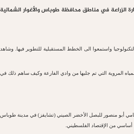
زارة الزراعة في مناطق محافظة طوباس والأغوار الشمالية
تكنولوجيا واستمعوا الى الخطط المستقبلية للتطوير فيها. وشاهد
مياه المروية التي تم جلبها من وادي الفارعة وكيف ساهم ذلك في
 الجولة التي تم خلالها إفتتاح مزرعة سامي أبو منصور للبصل الأخضر الصيني (تشايفز) في مدينة طوباس
ء أساسي من الإقتصاد الفلسطيني.