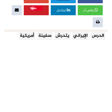
Save
واتس آب
لينكدإن
الحرس
الإيراني
يتحرش
سفينة
أمريكية