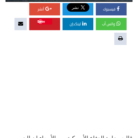
فيسبوك
أنشر
Save
واتس آب
لينكدإن