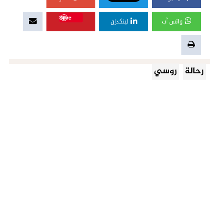
Save
واتس آب
لينكدإن
رحالة
روسي