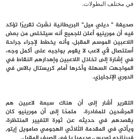
في مختلف البطولات
.
صحيفة " ديلي ميل" البريطانية نشرت تقريرًا تؤكد
فيه أن مورينيو أعلن للجميع أنه سيتخلص من بعض
اللاعبين الموسم المقبل، وأنه يخطط لإجراء جراحة
أستئصال لأي لاعب لا يقوم بواجبه على أكمل وجه،
في إشارة إلى تخاذل اللاعبين وإهدارهم النقاط في
المواجهت السهلة وأخرها أمام كريستال بالاس في
الدوري الإنجليزي
.
التقرير أشار إلى أن هناك سبعة لاعبين هم
المرشحين للمغادرة، ملمحًا إلى أن مورينيو كان
يقصدهم في حديثه عن ثورة التغيير المنتظرة،
ويأتي في المقدمة الثلاثي الهجومي صامويل إيتو,
فيرناندو توريس، وديمبا با في الصيف المقبل
.