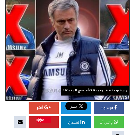
مورينيو يخطط لمذبحة تشيلسي الجديدة !
فيسبوك
أنشر
Save
واتس آب
لينكدإن