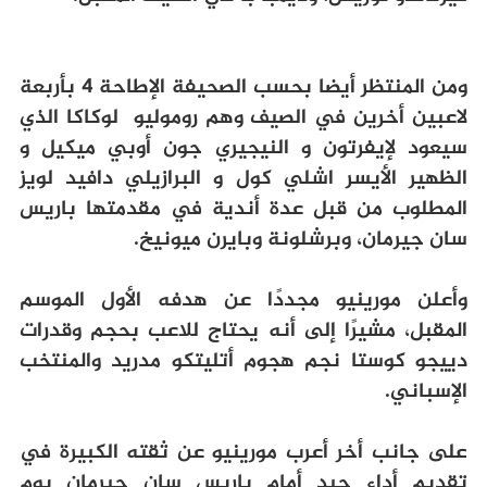
ومن المنتظر أيضا بحسب الصحيفة الإطاحة 4 بأربعة
لاعبين أخرين في الصيف وهم روموليو
لوكاكا الذي
سيعود لإيفرتون و النيجيري جون أوبي ميكيل و
الظهير الأيسر اشلي كول و البرازيلي دافيد لويز
المطلوب من قبل عدة أندية في مقدمتها باريس
سان جيرمان، وبرشلونة وبايرن ميونيخ
.
وأعلن مورينيو مجددًا عن هدفه الأول الموسم
المقبل، مشيرًا إلى أنه يحتاج للاعب بحجم وقدرات
دييجو كوستا نجم هجوم أتليتكو مدريد والمنتخب
الإسباني
.
على جانب أخر أعرب مورينيو عن ثقته الكبيرة في
تقديم أداء جيد أمام باريس سان جيرمان يوم