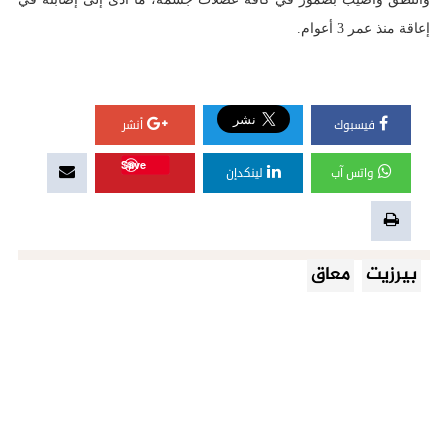
إعاقة منذ عمر 3 أعوام.
فيسبوك
أنشر
Save
واتس آب
لينكدإن
بيرزيت
معاق