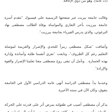
(22 عاماً)، وهو من ذوي الإعاقة.
وقالت جامعة بيزيت عبر صفحتها الرسمية على فيسبوك "تتقدم أسرة
جامعة بيرزيت بأحر التعازي والمواساة بوفاة الطالب مصطفى نهاد
البرغوثي، والذي يدرس الفيزياء بجامعة بيرزيت".
وأضافت "شكل مصطفى رمزاً للتحدي والإصرار والعزيمة لموصلة
التعليم رغم كل الظروف"، وتابعت "نعزي أنفسنا طلبة وأساتذة وإدارة
بهذه الخسارة... ونأمل أن تبقى روح مصطفى معنا تعلمنا الإصرار والقوة
والإرادة".
وعندما بدأ مصطفى الدراسة أنهى عامه الدراسي الأول في الجامعة
بتفوق، وكان الآن في سنته الأخيرة.
يذكر أن مصطفى أصيب في طفولته بمرض أثر على قدرته على الحركة
والنطق وأصيب بضمور في كافة عضلات جسمه، ما أدى إلى إصابته في