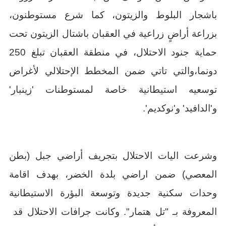
باشجار البلوط والزيتون، كما شرع مستوطنون،
بزراعة أراضٍ زراعية في العقبان باشتال الزيتون تحت
حماية جنود الاحتلال، في منطقة العقبان تبلغ 250
دونما،والتي تاتي ضمن المخطط الإحتلالي لأغراض
توسعيه استيطانية خاصة لمستوطنات 'زينبار'
و'الدافيد' و'نوكديم'.
وشرعت اليات الاحتلال بتجريف أراضي جبل (بطن
المعصي) ضمن اراضي بلدة الخضر، بهدف اقامة
وحدات سكنية جديدة وتوسعة البؤرة الاستيطانية
المعروفة بـ "تل هتمار". وكانت جرافات الاحتلال قد