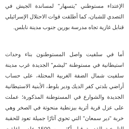
الإعتداء مستوطني "يتسهار" لمساندة الجيش في
التصدي للشبان، كما أطلقت قوات الاحتلال الإسرائيلي
قنابل غازية تجاه مدرسة بورين جنوب مدينة نابلس.
أما في سلفيت واصل المستوطنون بناء وحدات
استيطانية في مستوطنة "ليشم" الجديدة غرب مدينة
سلفيت شمال الضفة الغربية المحتلة، على حساب
أراضي بلدتي كفر الديك ودير بلوط، الأبنية الاستيطانية
الجديدة والشوارع في المستوطنة المذكورة؛ عملت
على عزل قرية أثرية بيزنطية منحوتة في الصخر وهي
خربة "دير سمعان" التي تحوي آثارًا جميلة تعود للحقبة
التاريخية القديمة قبل أكثر من 1500 عام, واغلقت