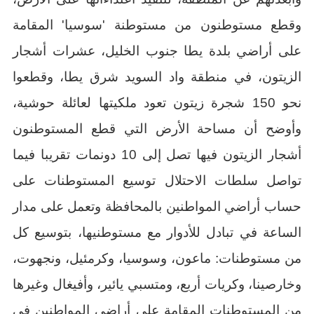
وقطع مستوطنون من مستوطنة 'سوسيا' المقامة
على أراضي بلدة يطا جنوب الخليل، عشرات أشجار
الزيتون، في منطقة واد السويد شرق يطا، وقطعوا
نحو 150 شجرة زيتون تعود ملكيتها لعائلة حوشية،
وأوضح أن مساحة الأرض التي قطع المستوطنون
أشجار الزيتون فيها تصل إلى 10 دونمات تقريبا فيما
تواصل سلطات الاحتلال توسيع المستوطنات على
حساب أراضي المواطنين بالمحافظة وتعمل على مدار
الساعة في تبادل للأدوار مع مستوطنيها، بتوسيع كل
من مستوطنات: ماعون، وسوسيا، وكرمئيل، ونجهوت،
وخارصينا، وكريات أربع، ومتسبي يائير، وأفيغال وغيرها
من المستوطنات المقامة على أراضي المواطنين في