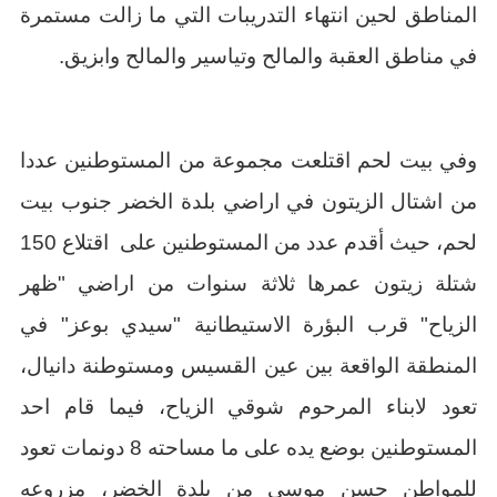
المناطق لحين انتهاء التدريبات التي ما زالت مستمرة
في مناطق العقبة والمالح وتياسير والمالح وابزيق.
وفي بيت لحم اقتلعت مجموعة من المستوطنين عددا
من اشتال الزيتون في اراضي بلدة الخضر جنوب بيت
لحم، حيث أقدم عدد من المستوطنين على اقتلاع 150
شتلة زيتون عمرها ثلاثة سنوات من اراضي "ظهر
الزياح" قرب البؤرة الاستيطانية "سيدي بوعز" في
المنطقة الواقعة بين عين القسيس ومستوطنة دانيال،
تعود لابناء المرحوم شوقي الزياح، فيما قام احد
المستوطنين بوضع يده على ما مساحته 8 دونمات تعود
للمواطن حسن موسى من بلدة الخضر، مزروعه