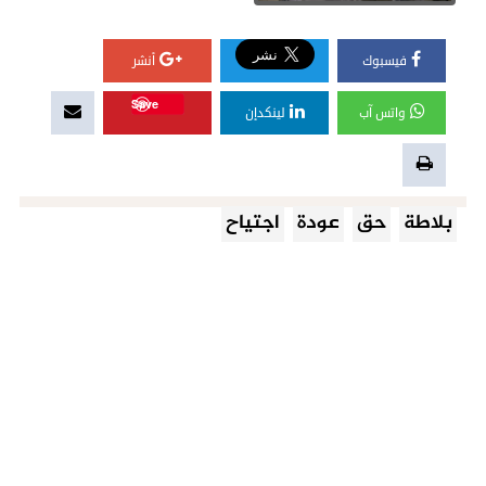
فيسبوك
أنشر
Save
واتس آب
لينكدإن
بلاطة
حق
عودة
اجتياح