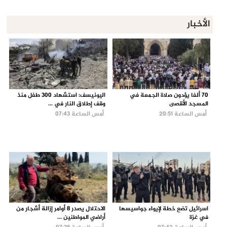
الأخبار
70 ألفا يؤدون صلاة الجمعة في
اليونيسف: استشهاد 300 طفل منذ
المسجد الأقصى
وقف إطلاق النار في ...
أمس الساعة 20:51
أمس الساعة 07:43
اسرائيل تضع خطة لإيواء جواسيسها
الاحتلال يصدر 8 أوامر إزالة أشجار من
في غزة
أراضي المواطنين ...