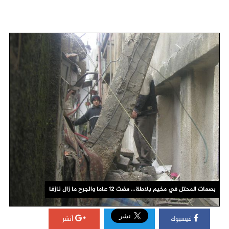
بصمات المحتل في مخيم بلاطة... مضت 12 عاما والجرح ما زال نازفا
فيسبوك
أنشر