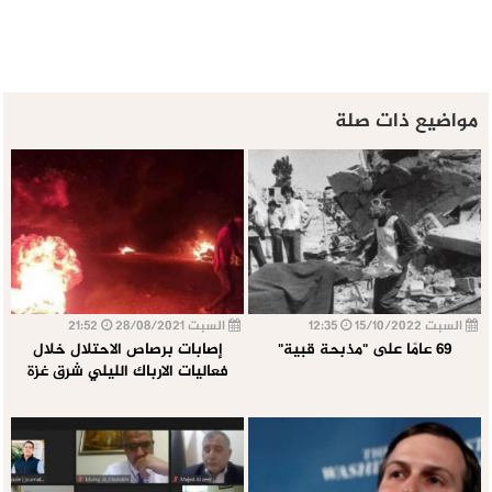
مواضيع ذات صلة
السبت 15/10/2022
12:35
السبت 28/08/2021
21:52
69 عامًا على "مذبحة قبية"
إصابات برصاص الاحتلال خلال
فعاليات الارباك الليلي شرق غزة