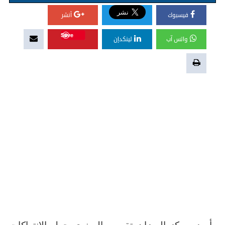
فيسبوك
أنشر
Save
واتس آب
لينكدإن