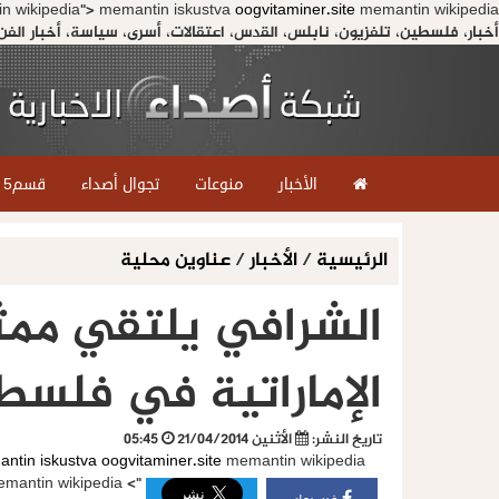
n wikipedia">
memantin iskustva
oogvitaminer.site
أخبار، فلسطين، تلفزيون، نابلس، القدس، اعتقالات، أسرى، سياسة، أخبار الفن، 
الأخبار
منوعات
تجوال أصداء
قسم5
الرئيسية
/
الأخبار
/
عناوين محلية
الشرافي يلتقي ممث
الإماراتية في فلسط
تاريخ النشر:
الأثنين 21/04/2014
05:45
ntin iskustva
oogvitaminer.site
memantin wikipedia
mantin wikipedia
">