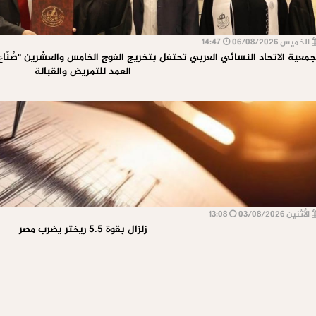
الخميس 06/08/2026
14:47
معية الاتحاد النسائي العربي تحتفل بتخريج الفوج الخامس والعشرين "صُنّاع 
العمد للتمريض والقبالة
الأثنين 03/08/2026
13:08
زلزال بقوة 5.5 ريختر يضرب مصر