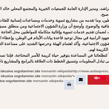
اشد، ومدير الإدارة العامة للجمعيات الخيرية والمجتمع المحلي خالد 
صبح.
سطين، وما تقدمه من مشاريع تنموية وخدمات ومساعدات إنسانية للفئات 
افية والوضوح. وأوضح أن وزارة الشؤون الاجتماعية ومن منطلق مسؤولي
، لضمان تقديم خدمات تنموية وإغاثية متكاملة للمواطنين محل الحاجة و
ود الرامية في مجال توحيد قاعدة بيانات الأيتام في الوطن، وإعطاء ال
 الشؤون الاجتماعية، وأكد اهتمام الهيئة وحرصها الشديد على مساعدة 
الكريمة لهم.
يقاً لتطلعاتنا في المساعدة بتوفير حياة كريمة للأسر المحتاجة، فإن
 تبادل المعلومات وتنسيق الخطط ذات العلاقة بالبرامج والمشاريع ذات
iskustva
oogvitaminer.site
memantin wikipediahttp://www.asdaapress
 iskustva
oogvitaminer.site
memantin wikipedia">
Save
stva
oogvitaminer.site
memantin wikipedia">