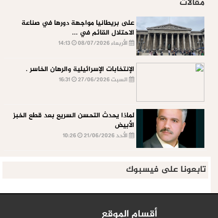
مقالات
على بريطانيا مواجهة دورها في صناعة
الاحتلال القائم في ...
الأربعاء 08/07/2026
14:13
الإنتخابات الإسرائيلية والرهان الخاسر .
السبت 27/06/2026
16:31
لماذا يحدث التحسن السريع بعد قطع الخبز
الأبيض
الأحد 21/06/2026
10:26
تابعونا على فيسبوك
أقسام الموقع