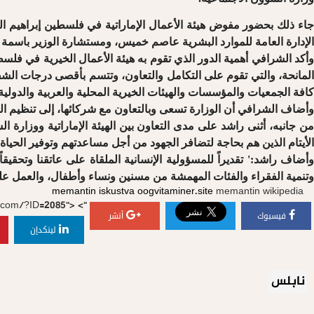
جاء ذلك بحضور مفوض هيئة الأعمال الإماراتية في فلسطين إبراهيم الر
الإدارة العامة للموارد البشرية عاصم خميس، ومستشارة الوزير باسمة 
وأكد الشرافي أهمية الدور الذي تقوم به هيئة الأعمال الخيرية في فل
المانحة، والتي تقوم على التكامل والتعاون، وتتسم بأقصى درجات الشف
كافة الجمعيات والمؤسسات والهيئات الخيرية المحلية والعربية والدولية
وأضاف الشرافي أن الوزارة تسعى وبالتعاون مع شركائها، إلى تنظيم الجه
من جانبه، أثنى راشد على مدى التعاون بين الهيئة الإماراتية ووزارة
الأيتام الذين هم بحاجة لتضافر الجهود من أجل مساعدتهم وتوفير الحياة 
وأضاف راشد:' تقديراً للمسؤولية الإنسانية الملقاة على عاتقنا وتحق
وتنمية الفقراء والفئات المهمشة من مسنين ونساء وأطفال، والعمل على
memantin iskustva
oogvitaminer.site
memantin wikipedia
.com/?ID=2085">
">
فيسبوك
أنشر
لينكدإن
نابلس