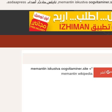
oogvitaminer.s
memantin iskustva
memantin wikipedia, نابلس,حادث, أصداء، asdaapress،
memantin iskustva
oogvitaminer.site
">
أنشر
memantin wikipedia