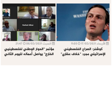
الأربعاء 17/03/2021
11:05
السبت 06/03/2021
21:47
كوشنر: الصراع الفلسطيني
مؤتمر "الحوار الوطني لفلسطينيي
الإسرائيلي مجرد "خلاف عقاري"
الخارج" يواصل أعماله لليوم الثاني