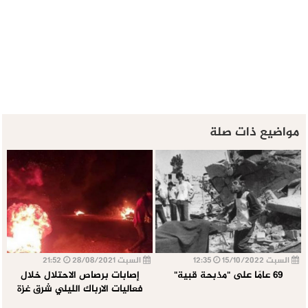
مواضيع ذات صلة
السبت 15/10/2022
12:35
السبت 28/08/2021
21:52
69 عامًا على "مذبحة قبية"
إصابات برصاص الاحتلال خلال
فعاليات الارباك الليلي شرق غزة