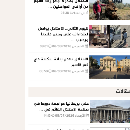
الاحتلال يصدر 8 أوامر إزالة أشجار
من أراضي المواطنين ...
أمس الساعة 07:38
لليوم الثاني.. الاحتلال يواصل
اعتداءاته على مخيم قلنديا
ويصيب ...
الخميس 06/08/2026
09:01
الاحتلال يهدم بناية سكنية في
كفر قاسم
الخميس 06/08/2026
08:58
قالات
على بريطانيا مواجهة دورها في
صناعة الاحتلال القائم في ...
الأربعاء 08/07/2026
14:13