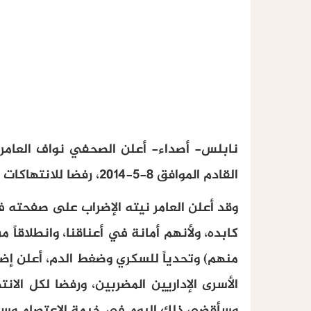
نابلس- أصداء- أعلن الصحفي نواف العامر
القادم الموافق 8-5-2014، رفضا للانتهاكات التي يتعرض لها الأسرى داخل سجون الاحتلال.
وقد أعلن العامر نيته الإضراب على صفحته في
كابده، ولأنهم أمانة في أعناقنا، وانطلاقاً
الأسرى الإداريين المضربين، ورفضا لكل الا
وسأقضي ذلك اليوم في خيمة الاعتصام وسط