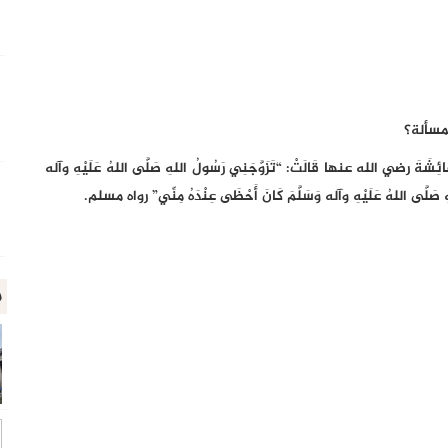
مسألة؟
ضي الله عنها قَالَتْ: “تَزَوَّجَنِي رَسُولُ اللهِ صَلَّى اللهُ عَلَيْهِ وآله
هِ صَلَّى اللهُ عَلَيْهِ وآله وَسَلَّمَ كَانَ أَحْظَى عِنْدَهُ مِنِّي” رواه مسلم.
م