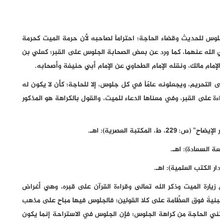
س للحديث وقضاء الحاجة؛ احتراماً لصاحبه لأن حرمة الميت كحرمة
ي الله عنهما، كما ورد عن بعض الصحابة الجلوس على القبر؛ كعلي بن
مام مالك، ونقله الإمام الطحاوي عن الإمام أبي حنيفة وأصحابه.
ى التحريم، ويجعلونه عامّاً في كل جلوس، إلا للحاجة؛ كأن لا يكون له
ءة على القبر، وفي معناها الدعاء للميت، والقول بالكراهة هو المذكور
مكتبة العصرية): اهـ.
ض زيارة الميت وذكر الله تعالى وقراءة القرآن على قبره، وهي أغراض
يةً فوق العظَّامة على كلا القولين؛ فالجلوس فيها مباح على مذهب
 الحاجة من كراهة الجلوس؛ فإن الجلوس في الاستراحة إنما يكون