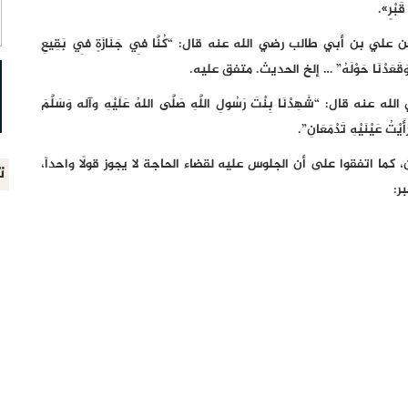
قَبْرٍ».
 بن أبي طالب رضي الله عنه قال: “كُنَّا فِي جَنَازَةٍ فِي بَقِيعِ
قَعَدَ وَقَعَدْنَا حَوْلَهُ” … إلخ الحديث. متفق عليه.
 “شَهِدْنَا بِنْتَ رَسُولِ اللَّهِ صَلَّى اللهُ عَلَيْهِ وآله وَسَلَّمَ
يْتُ عَيْنَيْهِ تَدْمَعَانِ”.
ما اتفقوا على أن الجلوس عليه لقضاء الحاجة لا يجوز قولًا واحداً،
ت
ر: