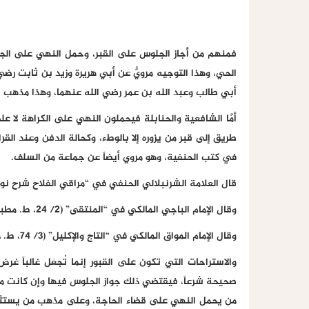
فمنهم من أجاز الجلوس على القبر، وحمل النهي على الجلو
الحي، وهذا التوجيه مرويٌّ عن أبي هريرة وزيد بن ثابت رض
أبي طالب وعبد الله بن عمر رضي الله عنهما، وهذا مذهب الإ
أمَّا الشافعية والحنابلة فيحملون النهي على الكراهة لا عل
طريق إلى قبر من يزوره إلا بالوطء، وكحالة الدفن وعند القرا
في كتب الحنفية، وهو مروي أيضاً عن جماعة من السلف.
قال العلامة الشرنبلالي الحنفي في “مراقي الفلاح شرح نور الإيضاح” (ص: 229، ط، ال
وقال الإمام الباجي المالكي في “المنتقى” (2/ 24، ط. مطبعة السعادة): اهـ.
وقال الإمام المواق المالكي في “التاج والإكليل” (3/ 74، ط. دار الكتب العلمية): اهـ.
والاستراحات التي تكون على القبور إنما تُجعَل غالباً غر
صحيحة شرعاً، فيقتضي ذلك جواز الجلوس فيها وإن كانت مبن
من يحمل النهي على قضاء الحاجة، وعلى مذهب من يستثني