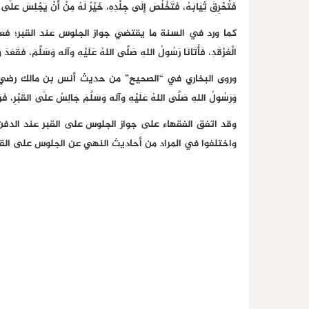
فَتُحْرِقَ ثِيَابَهُ، فَتَخْلُصَ إِلَى جِلْدِهِ، خَيْرٌ لَهُ مِنْ أَنْ يَجْلِسَ عَلَى 
كما ورد في السنة ما يقتضي جواز الجلوس عند القبر؛ فعن علي
الْغَرْقَدِ، فَأَتَانَا رَسُولُ اللهِ صَلَّى اللهُ عَلَيْهِ وآله وَسَلَّمَ، فَ
وروى البخاري في “الصحيح” من حديث أنس بن مالك رضي الله عنه قال:
وَرَسُولُ اللهِ صَلَّى اللهُ عَلَيْهِ وآله وَسَلَّمَ جَالِسٌ عَلَى القَبْرِ، فَرَأَ
وقد اتفق الفقهاء على جواز الجلوس على القبر عند الدفن، ك
واختلفوا في المراد من أحاديث النهي عن الجلوس على القب