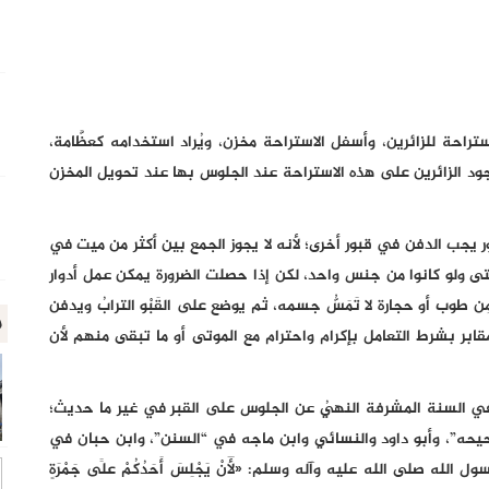
احة للزائرين، وأسفل الاستراحة مخزن، ويُراد استخدامه كعظَّامة،
ود الزائرين على هذه الاستراحة عند الجلوس بها عند تحويل المخزن
ر يجب الدفن في قبور أخرى؛ لأنه لا يجوز الجمع بين أكثر من ميت في
 حتى ولو كانوا من جنس واحد، لكن إذا حصلت الضرورة يمكن عمل أدوار
ِن طوب أو حجارة لا تَمَسُّ جسمه، ثم يوضع على القَبْو الترابُ ويدفن
م
قابر بشرط التعامل بإكرام واحترام مع الموتى أو ما تبقى منهم لأن
رد في السنة المشرفة النهيُ عن الجلوس على القبر في غير ما حديث؛
يحه”، وأبو داود والنسائي وابن ماجه في “السنن”، وابن حبان في
صلى الله عليه وآله وسلم: «لَأَنْ يَجْلِسَ أَحَدُكُمْ عَلَى جَمْرَةٍ