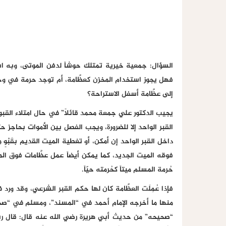
السؤال: جمعية خيرية تمتلك حوشاً لدفن الموتى، وبه استر
فهل يجوز استخدام المخزن كعظَّامة، أم توجد حرمة في وج
إلى عظَّامة أسفل الاستراحة؟
يجيب الدكتور علي جمعة محمد قائلاً” في حال امتلاء القبو
القبر الواحد إلا للضرورة، ويجب الفصل بين الأموات بحاجز
داخل القبر الواحد إن أمكن، أو تغطية الميت القديم بقَبْوٍ م
فوقه الميت الجديد، كما يمكن أيضاً عمل عظَّامات فوق الم
حُرمة المسلم ميتاً كحُرمته حيّاً.
فإذا عُمِلَت العظَّامة كان لها حكم القبر الشرعي، وقد و
منها ما أخرجه الإمام أحمد في “المسند”، ومسلم في “صح
“صحيحه” من حديث أبي هريرة رضي الله عنه قال: قال رسول الله 