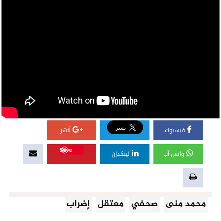
فيسبوك
أنشر
Save
واتس آب
لينكدإن
محمد منى
صحفي
معتقل
إضراب