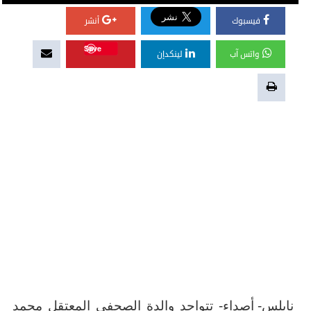
فيسبوك
أنشر
Save
واتس آب
لينكدإن
نابلس- أصداء- تتواجد والدة الصحفي المعتقل محمد