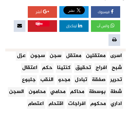
فيسبوك
أنشر
Save
واتس آب
لينكدإن
اسرى
معتقلين
معتقل
سجن
سجون
عزل
شبح
افراج
تحقيق
كنتينا
حكم
اعتقال
تحرير
صفقة
تبادل
مجدو
النقب
جلبوع
شطة
بوسطة
محاكم
محامي
محامون
السجن
اداري
محكوم
افراجات
اقتحام
اعتصام