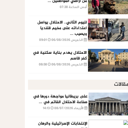
من أراضي المواطنين ...
أمس الساعة 07:38
لليوم الثاني.. الاحتلال يواصل
اعتداءاته على مخيم قلنديا
ويصيب ...
الخميس 06/08/2026
09:01
الاحتلال يهدم بناية سكنية في
كفر قاسم
الخميس 06/08/2026
08:58
قالات
على بريطانيا مواجهة دورها في
صناعة الاحتلال القائم في ...
الأربعاء 08/07/2026
14:13
الإنتخابات الإسرائيلية والرهان