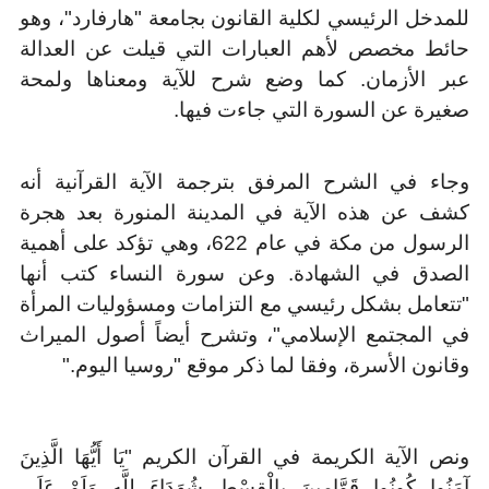
للمدخل الرئيسي لكلية القانون بجامعة "هارفارد"، وهو
حائط مخصص لأهم العبارات التي قيلت عن العدالة
عبر الأزمان. كما وضع شرح للآية ومعناها ولمحة
صغيرة عن السورة التي جاءت فيها
.
وجاء في الشرح المرفق بترجمة الآية القرآنية أنه
كشف عن هذه الآية في المدينة المنورة بعد هجرة
الرسول من مكة في عام 622، وهي تؤكد على أهمية
الصدق في الشهادة. وعن سورة النساء كتب أنها
"تتعامل بشكل رئيسي مع التزامات ومسؤوليات المرأة
في المجتمع الإسلامي"، وتشرح أيضاً أصول الميراث
وقانون الأسرة، وفقا لما ذكر موقع "روسيا اليوم
".
ونص الآية الكريمة في القرآن الكريم "يَا أَيُّهَا الَّذِينَ
آمَنُوا كُونُوا قَوَّامِينَ بِالْقِسْطِ شُهَدَاءَ لِلَّهِ وَلَوْ عَلَى