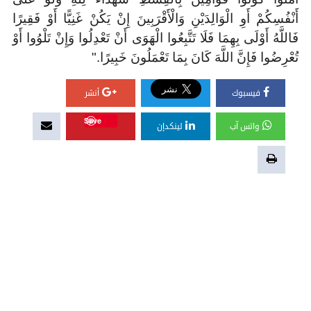
أَنْفُسِكُمْ أَوِ الْوَالِدَيْنِ وَالْأَقْرَبِينَ إِنْ يَكُنْ غَنِيًّا أَوْ فَقِيرًا
فَاللَّهُ أَوْلَى بِهِمَا فَلَا تَتَّبِعُوا الْهَوَى أَنْ تَعْدِلُوا وَإِنْ تَلْوُوا أَوْ
تُعْرِضُوا فَإِنَّ اللَّهَ كَانَ بِمَا تَعْمَلُونَ خَبِيرًا
".
فيسبوك
أنشر
Save
واتس آب
لينكدإن