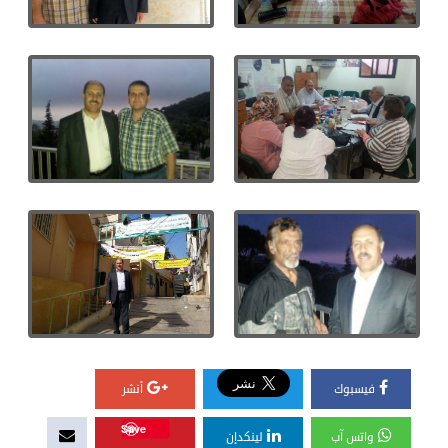
فيسبوك
أنشر
Save
واتس آب
لينكدإن