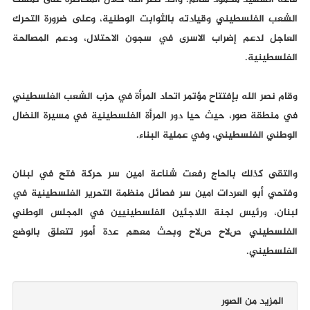
قاعة الشهيد محمود سالم. وأكد نصر الله خلال المحاضرة على تمسك
الشعب الفلسطيني وقيادته بالثوابت الوطنية، وعلى ضرورة التحرك
العاجل لدعم إضراب الاسرى في سجون الاحتلال، ودعم المصالحة
الفلسطينية.
وقام نصر الله بإفتتاح مؤتمر اتحاد المرأة في حزب الشعب الفلسطيني
في منطقة صور، حيث حيا دور المرأة الفلسطينية في مسيرة النضال
الوطني الفلسطيني، وفي عملية البناء.
والتقى كذلك بالحاج رفعت شناعة امين سر حركة فتح في لبنان
وفتحي أبو العردات امين سر فصائل منظمة التحرير الفلسطينية في
لبنان، ورئيس لجنة اللاجئين الفلسطينيين في المجلس الوطني
الفلسطيني صﻻح صﻻح وبحث معهم عدة أمور تتعلق بالوضع
الفلسطيني.
المزيد من الصور