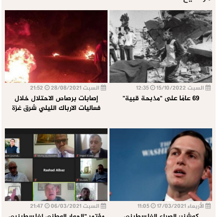
السبت 15/10/2022
12:35
السبت 28/08/2021
21:52
69 عامًا على "مذبحة قبية"
إصابات برصاص الاحتلال خلال
فعاليات الارباك الليلي شرق غزة
الأربعاء 17/03/2021
11:05
السبت 06/03/2021
21:47