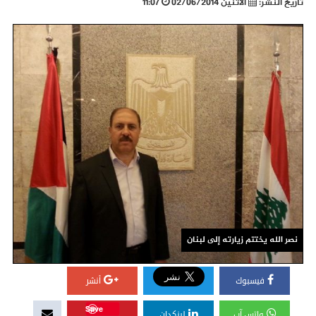
تاريخ النشر:
الأثنين 02/06/2014
11:07
نصر الله يختتم زيارته إلى لبنان
فيسبوك
أنشر
Save
واتس آب
لينكدإن