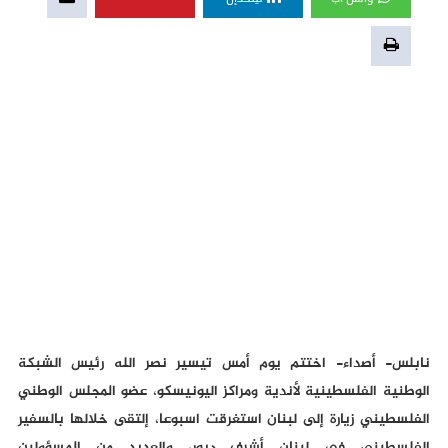
نابلس- أصداء-
اختتم يوم أمس تيسير نصر الله رئيس الشبكة
الوطنية الفلسطينية لأندية ومراكز اليونيسكو، عضو المجلس الوطني
الفلسطيني زيارة إلى لبنان استغرقت اسبوعا، إلتقى خلالها بالسفير