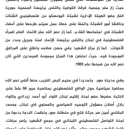
العديد من المؤسسات التي تعنى بشؤون المسنين والمرأة والطفل،
حيث زار مقر جمعية فرقة الكوفية والتقى برئيسة الجمعية حورية
الفار عضو الهيئة الإدارية لشبكة اليونسكو عن فلسطينيي الشتات
وناقشا أمور الشبكة واتفقا على خطة عمل سيتم طرحها على أعضاء
الشبكة في اجتماعها القادم. كما زار نصر الله مقر الاتحاد العام للمرأه
الفلسطينية في لبنان والتقى برئيسة الإتحاد امنة جبريل وعدد من
الأخوات. كما زار مركز الشهيد علي حسن سلامه واطلع على المرافق
الموجودة فيه، حيث احتضن هذا المركز مجموعة المبعدين التي كان
نصر الله من ضمنها عام 1989.
وفي مدينة صور، وتحديداً في مخيم البص القريب منها ألقى نصر الله
محاضرة سياسية حول الواقع الفلسطيني بمناسبة مرور 66 عاماً على
النكبة حضرها عضو لجنة إقليم لبنان اللواء أبو أحمد زيداني واللواء
بلال أصلان مسؤول التوجيه السياسي والمعنوي في لبنان، ومحمد
البقاعي أمين سر حركة فتح في منطقة صور، ونظمت الندوة بدعوة من
لجنة التواصل الفلسطيني اللبناني في مجمع الشهيد ياسر عرفات،