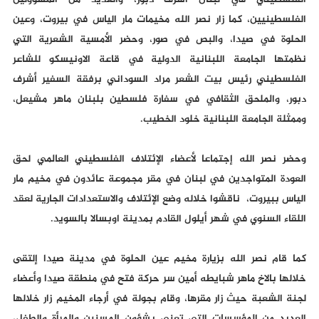
الفلسطيني في لبنان أشرف دبور، والعديد من المسؤولين
الفلسطينيين، كما زار نصر الله مخيمات مار الياس في بيروت، وعين
الحلوة في صيدا، والبص في صور، وحضر الأمسية الشعرية التي
نظمتها الجامعة اللبنانية الدولية في قاعة الاونيسكو للشاعر
الفلسطيني رئيس بيت الشعر مراد السوداني برفقة السفير أشرف
دبور، والملحق الثقافي في سفارة فلسطين بلبنان ماهر مشيعل،
وممثلة الجامعة اللبنانية خلود الخطيب.
وحضر نصر الله إجتماعا لأعضاء الإئتلاف الفلسطيني العالمي لحق
العودة المتواجدين في لبنان في مقر مجموعة عائدون في مخيم مار
الياس ببيروت، ناقشوا خلاله وضع الإئتلاف والاستعدادات الجارية لعقد
اللقاء السنوي في شهر أيلول القادم بمدينة اوبسالا بالسويد.
كما قام نصر الله بزيارة مخيم عين الحلوة في مدينة صيدا إلتقى
خلالها بالاخ ماهر شبايطه أمين سر حركة فتح في منطقة صيدا وأعضاء
لجنة الشعبة حيث زار مقرها، وقام بجولة في أرجاء المخيم زار خلالها