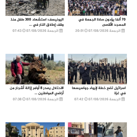
70 ألفا يؤدون صلاة الجمعة في
اليونيسف: استشهاد 300 طفل منذ
المسجد الأقصى
وقف إطلاق النار في ...
الجمعة 07/08/2026
20:51
الجمعة 07/08/2026
07:43
اسرائيل تضع خطة لإيواء جواسيسها
الاحتلال يصدر 8 أوامر إزالة أشجار من
في غزة
أراضي المواطنين ...
الجمعة 07/08/2026
07:42
الجمعة 07/08/2026
07:38