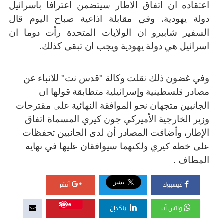
اعتقاده ان اتفاق الاطار سيتضمن اعترافا باسرائيل
دولة يهودية، وفي مقابلة اذاعية صباح اليوم قال
السفير شابيرو ان الولايات المتحدة رأت دوما ان
اسرائيل هي دولة يهودية ويجب ان تبقى كذلك.
وفي غضون ذلك نقلت وكالة "قدس نت" للانباء عن
مصادر فلسطينية وإسرائيلية متطابقة قولها ان
الجانبين متجهان نحو الموافقة النهائية على مقترحات
وزير الخارجية الأميركي جون كيري المسماة اتفاق
الإطار، وأضافت المصادر أن لدى الجانبين تحفظات
على خطة كيري ولكنهما سيوافقان عليها في نهاية
المطاف
.
فيسبوك
أنشر
Save
واتس آب
لينكدإن