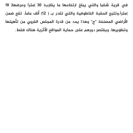
في قرية شقبا والتي يبلغ ارتفاعها ما يقارب( 30 )متراً وعرضها( 18
)متراً،وتتبع الحقبة الناطوفية والتي تقدر بـ ( 12) ألف عاماً، تقع ضمن
الأراضي المصنفة "ج" وهذا يحد من قدرة المجلس القروي من تأهيلها
وتطويرها، ويقتصر دورهم على حماية المواقع الأثرية هناك فقط.