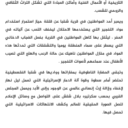
التاريخية أو الأعمال الفنية وأماكن العبادة التي تشكل التراث الثقافي
والروحي للشعب.
ويعبر أحد المواطنين في قرية شقبا عن قلقة حياز استمرار استخدام
مواد التفجير التي يستخدمها الاحتلال ليخفف التعب عن آلياته في
الحفر ، ليثقل بها كاهل المواطنين في القرية بفعل الضباب الدخاني
التي يسطر على سماء المنطقة يوميا والتشققات التي تحدثها هذه
المواد في منازل المواطنين ناهيك عن حالة الرعب والهلع التي تصيب
الأطفال عند سماعهم لأصوات التفجير .
وتبقى الحضارة الناطوفية بمغاراتها وواديها في شقبا الفلسطينية
تحتضر أمام سطوة وقوة آلة الدمار الإسرائيلية التي تعمل ليل نهار
لإخفاء وإزالة إرث إنساني عالمي عن الوجود وإلى الأبد ويعمل المجلس
القروي بحسب سكرتيره بلال شلش على التواصل مع وسائل الإعلام
لتصل الصورة الحقيقية للعالم وكشف الانتهاكات الاسرائيلية التي
تحصل فيها.