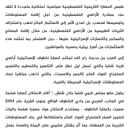
طمس الحضارة التاريخية الفلسطينية سياسية احتلالية متجددة لا تقف
عند مصادرة الأراضي الفلسطينية من اجل إقامة المستوطنات
وتوسيعها فحسب, بل تعدى الأمر إلى الاستثمار الجائر لنهب واستنزاف
الثروات الطبيعية من الأراضي الفلسطينية، من خلال إقامة المصانع
والمحاجر والكسارات الإسرائيلية عليها ، دون الاهتمام بما تخلّفه هذه
الاستثمارات من أضرار بيئية وصحية بالمواطنين.
إلى الغرب من مدينة رام الله تجتثم كسارة ناطوف الإسرائيلية أراضي
قرية شقبا والتي تعمل ليل نهار على التكسير والتحطيم والتفجير
لاستخراج المواد الخام كالحجر والاسمنت، والتي تذهب مباشرة لبناء
المستوطنات الإسرائيلية المحيطة بالقرية.
يقول عضو مجلس قروي شقبا بلال شلش :" أقام الاحتلال كسارة ضخمة
في الجانب الغربي من وادي الناطوف الواقع جنوب القرية عام 2004
سميت بكسارة الناطوف ، يستخدم الاحتلال مواد مفجرة ضخمة واليات
لتفجير الصخر لاستخراج المواد الخام واستغلالها في بناء المستوطنات
القريبة من المنطقة، مما أثر بشكل سلبيي على البيئة والصحة بفعل