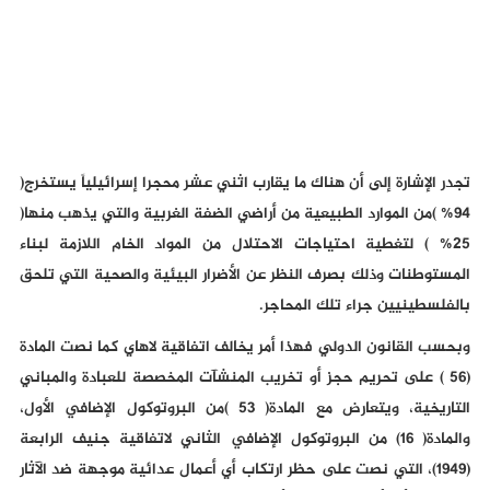
تجدر الإشارة إلى أن هناك ما يقارب اثني عشر محجرا إسرائيلياً يستخرج(
94% )من الموارد الطبيعية من أراضي الضفة الغربية والتي يذهب منها(
25% ) لتغطية احتياجات الاحتلال من المواد الخام اللازمة لبناء
المستوطنات وذلك بصرف النظر عن الأضرار البيئية والصحية التي تلحق
بالفلسطينيين جراء تلك المحاجر.
وبحسب القانون الدولي فهذا أمر يخالف اتفاقية لاهاي كما نصت المادة
(56 ) على تحريم حجز أو تخريب المنشآت المخصصة للعبادة والمباني
التاريخية، ويتعارض مع المادة( 53 )من البروتوكول الإضافي الأول،
والمادة( 16) من البروتوكول الإضافي الثاني لاتفاقية جنيف الرابعة
(1949)، التي نصت على حظر ارتكاب أي أعمال عدائية موجهة ضد الآثار