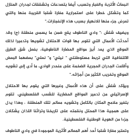
انبعاث الأتربة والغبار وتسبب أيضا بتصدعات وتشققات لجدران المنازل
كما وتشكل خطرا على استمرارية مغارة شقبا القريبة منها والتي
تعرض جزء منها للانهيار بسبب هذه الإنفجارات."
ويضيف شلش :" وادي الناطوف يقع ضمن ما يسمى منطقة (ج) وقد
أحدثت الأعمال التي تقوم بها قوات الاحتلال تشويها وتدميرا لذلك
الموقع الذي يعد أبرز مواقع الحضارة الناطوفية، بفعل شق الطرق
الالتفافية التي تربط مستوطنتي " نيلي" و" نعلي" بعضهما البعض
وأقامت الجدران الحجرية الضخمة على منحدر الوادي، ما أدى إلى تشويه
الموقع وتخريب الكثير من أجزائه."
ويؤكد شلش على أن هذه الأعمال وغيرها التي يقوم بها الاحتلال
الإسرائيلي من تدمير المواقع الحضارية للشعب الفلسطيني، تقوم
بتغير ملامح المكان بالكامل وتشويه معالم تلك المنطقة ، وهذا يدل
على همجية هذا المحتل ونقمته على تاريخنا وتراثنا اللذان يشكلان
جزءا من الهوية الوطنية الفلسطينية.
وتعتبر مغارة شقبا أحد أهم المعالم الأثرية الموجودة في وادي الناطوف