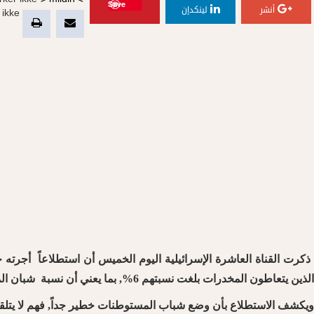
irker ikke">
mildin
">
Save
أنشر
لينكدإن
ikke">
الذين يتعاطون المخدرات بلغت نسبتهم 6%, بما يعني أن نسبة شبان المستوطنات أكثر بقليل من باقي شباب الدولة.u
ويكشف الاستطلاع بأن وضع شباب المستوطنات خطير جداً, فهم لا يتلق