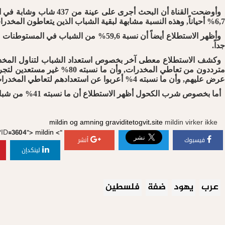
6,7% أحياناً, وهذه النسبة مشابهة لبقية الشباب الذين يتعاطون المخدرات بشكل عام في "إسرائيل" ونسبتهم 6%, وفي كلتا الحالتين وجد أن الشباب يتعاطون المخدرات أثر من البنات.
جداً.
عرض عليهم, وأن ما نسبته 4% أعربوا عن استعدادهم لتعاطي المخدرات.
أما بخصوص شرب الكحول أظهر الاستطلاع أن ما نسبته 41% من شباب المستوطنات يشربون الكحول , وأن ما نسبته 10% من الشباب يشرب ويسكر مرة واحدة أو اكثر في الشهر.عكا اون لاين
mildin og amning
graviditetogvit.site
mildin virker ikke
/?ID=3604">
mildin
">
فيسبوك
أنشر
لينكدإن
عرب
يهود
ضفة
فلسطين