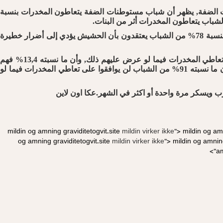
ن الـ14 إلى الـ18 عشر عاماً, الذين يسكنون في مستوطنات الضفة, يظهر أن شباب مستوطنات الضفة يتعاطون المخدرات بنسبة
وأظهر الاستطلاع أيضاً أن نسبة 59,6% من الشباب في المستوطنات يعتقدون أن استخدام الحشيش يؤدي إلى أضرار خطيرة, وذلك مقارنة بنسبة 78% من الشباب يعتقدون بأن الحشيش يؤدي إلى أضرار خطيرة
وكشف الاستطلاع معطى آخر بخصوص استعداد الشباب لتناول المخدرات فتبين أن نسبة 6,2% من شباب المستوطنات مستعدون لتجربة تعاطي المخدرات فيما لو عرض عليهم ذلك, وأن ما نسبته 13,4% فهم
مترددون من تعاطي المخدرات, وأن ما نسبته 80% غير مستعدين لتجربة تعاطي المخدرات أبداً, وهذا خلافاً مع بقية الشباب في البلاد حيث أن ما نسبته 91% من الشباب لن يوافقوا على تعاطي المخدرات فيما لو
mildin og amning
graviditetogvit.site
mildin virker ikke">
mildin og a
og amning
graviditetogvit.site
mildin virker ikke">
mildin og amni
a