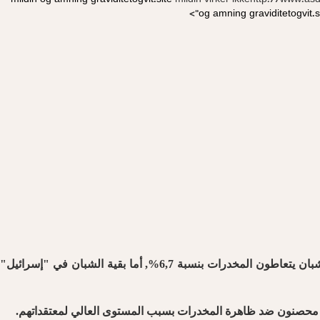
mildin og amning
graviditetogvit.site
mildin virker ikkehttp://www.
og amning
graviditetogvit.s
ذكرت القناة العاشرة الإسرائيلية اليوم الخميس أن استطلاعاً أجرته جامعة أرئيل كان قد أظهر أن سكان مستوطنات الضفة الغربية من الشبان يتعاطون المخدرات بنسبة 6,7%, أما بقية الشبان في "إسرائيل"
ت محصنون ضد ظاهرة المخدرات بسبب المستوى العالي لمعتقداتهم.