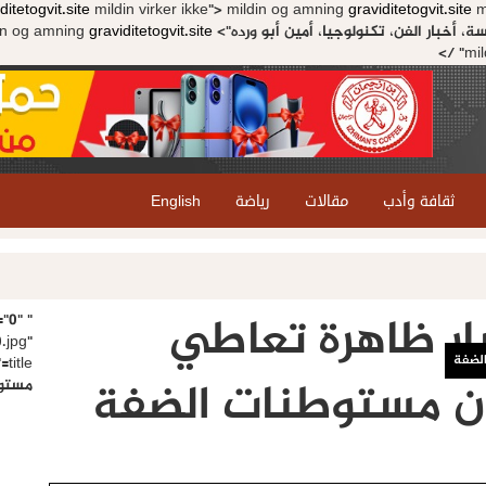
ditetogvit.site
mildin virker ikke">
mildin og amning
graviditetogvit.site
mi
in og amning
graviditetogvit.site
mil
ثقافة وأدب
مقالات
رياضة
English
ار ظاهرة تعاطي
="0"
.jpg"
الضفة
le
ن مستوطنات الضفة
مستو