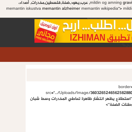
gravi
mildin og amning
mildin virker ikke, عرب,يهود,ضفة,فلسطين,مخدرات, أصداء،
memantin iskustva
memantin alzheimer
memantin wikipedia">
mild
" border
src="../Uploads/Image/3603265246562582880
tit="استطلاع يظهر انتشار ظاهرة تعاطي المخدرات وسط شبان
طنات الضفة
">