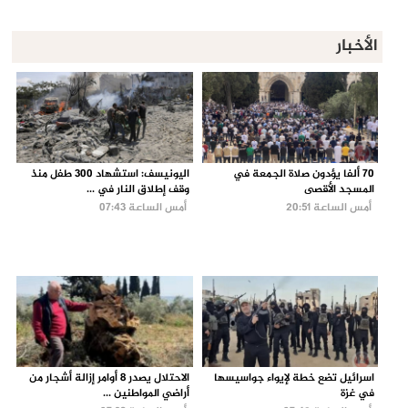
الأخبار
70 ألفا يؤدون صلاة الجمعة في
اليونيسف: استشهاد 300 طفل منذ
المسجد الأقصى
وقف إطلاق النار في ...
أمس الساعة 20:51
أمس الساعة 07:43
اسرائيل تضع خطة لإيواء جواسيسها
الاحتلال يصدر 8 أوامر إزالة أشجار من
في غزة
أراضي المواطنين ...