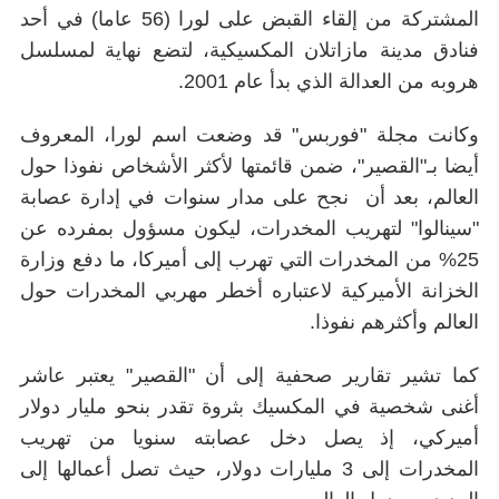
المشتركة من إلقاء القبض على لورا (56 عاما) في أحد
فنادق مدينة مازاتلان المكسيكية، لتضع نهاية لمسلسل
هروبه من العدالة الذي بدأ عام 2001.
وكانت مجلة "فوربس" قد وضعت اسم لورا، المعروف
أيضا بـ"القصير"، ضمن قائمتها لأكثر الأشخاص نفوذا حول
العالم، بعد أن نجح على مدار سنوات في إدارة عصابة
"سينالوا" لتهريب المخدرات، ليكون مسؤول بمفرده عن
25% من المخدرات التي تهرب إلى أميركا، ما دفع وزارة
الخزانة الأميركية لاعتباره أخطر مهربي المخدرات حول
العالم وأكثرهم نفوذا.
كما تشير تقارير صحفية إلى أن "القصير" يعتبر عاشر
أغنى شخصية في المكسيك بثروة تقدر بنحو مليار دولار
أميركي، إذ يصل دخل عصابته سنويا من تهريب
المخدرات إلى 3 مليارات دولار، حيث تصل أعمالها إلى