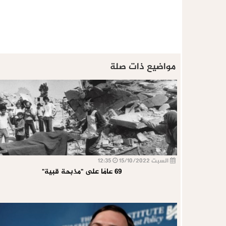
مواضيع ذات صلة
السبت 15/10/2022
12:35
69 عامًا على "مذبحة قبية"