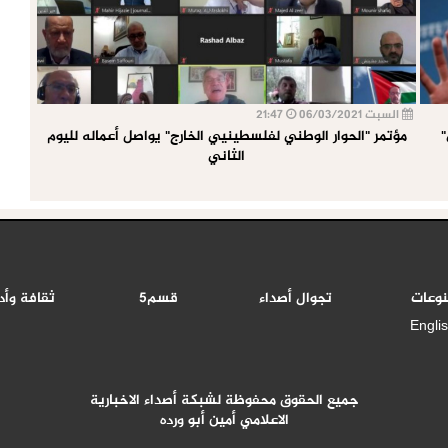
السبت 06/03/2021
21:47
"
مؤتمر "الحوار الوطني لفلسطينيي الخارج" يواصل أعماله لليوم
الثاني
نوعات
تجوال أصداء
قسم5
ثقافة وأد
Engli
جميع الحقوق محفوظة لشبكة أصداء الاخبارية
الاعلامي أمين أبو ورده