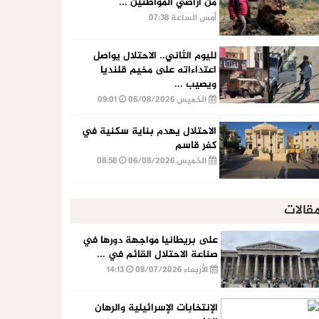
من أراضي المواطنين ...
أمس الساعة 07:38
لليوم الثاني.. الاحتلال يواصل
اعتداءاته على مخيم قلنديا
ويصيب ...
الخميس 06/08/2026
09:01
الاحتلال يهدم بناية سكنية في
كفر قاسم
الخميس 06/08/2026
08:58
قالات
على بريطانيا مواجهة دورها في
صناعة الاحتلال القائم في ...
الأربعاء 08/07/2026
14:13
الإنتخابات الإسرائيلية والرهان