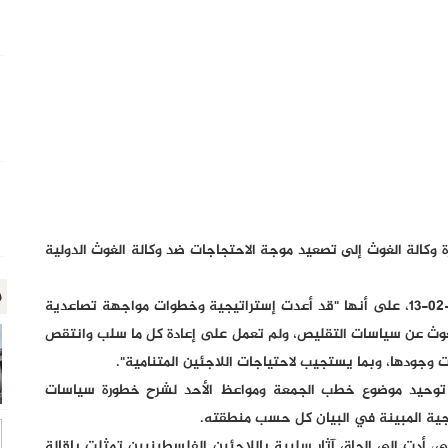
ة وكالة الغوث إلى تصعيد موجة الاحتجاجات ضد وكالة الغوث الدولية
م
وأكدت اللجنة الموحدة، في بيان نشر اليوم الموافق 2019-02-13، على أنها "قد أعدت إستراتيجية وخطوات مواجهة تصاعدية
 الغوث عن سياسات التقليص، ولم تعمل على إعادة كل ما سلب وانتقص
جودها، وبما يستجيب لاحتياجات اللاجئين المتنامية".
ى توحيد موضوع خطب الجمعة ومواعظ الأحد لشرح خطورة سياسات
جاجية المبينة في البيان كل حسب منطقته.
ي، أدت إلى إلحاق آثار سلبية باللاجئين الفلسطينيين تمثلت بإقالة