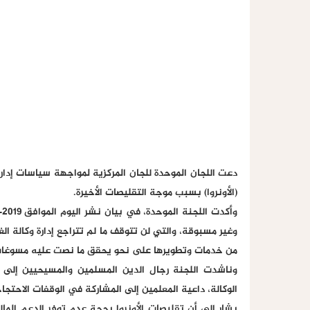
دعت اللجان الموحدة للجان المركزية لمواجهة سياسات إدار
(الأونروا) بسبب موجة التقليصات الأخيرة.
وغير مسبوقة، والتي لن تتوقف ما لم تتراجع إدارة وكالة
من خدمات وتطويرها على نحو يحقق ما نصت عليه مسوغات و
وناشدت اللجنة رجال الدين المسلمين والمسيحيين إل
الوكالة، داعية المعلمين إلى المشاركة في الوقفات الاحت
يشار إلى أن تقليصات الأونروا بحجة عدم توفر الدعم المال