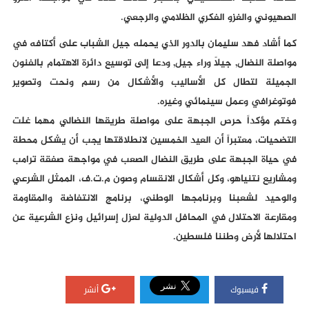
الصهيوني والغزو الفكري الظلامي والرجعي.
كما أشاد فهد سليمان بالدور الذي يحمله جيل الشباب على أكتافه في
مواصلة النضال, جيلاً وراء جيل, ودعا إلى توسيع دائرة الاهتمام بالفنون
الجميلة لتطال كل الأساليب والأشكال من رسم ونحت وتصوير
فوتوغرافي وعمل سينمائي وغيره.
وختم مؤكداً حرص الجبهة على مواصلة طريقها النضالي مهما غلت
التضحيات، معتبراً أن العيد الخمسين لانطلاقتها يجب أن يشكل محطة
في حياة الجبهة على طريق النضال الصعب في مواجهة صفقة ترامب
ومشاريع نتنياهو، وكل أشكال الانقسام وصون م.ت.ف، الممثل الشرعي
والوحيد لشعبنا وبرنامجها الوطني، برنامج الانتفاضة والمقاومة
ومقارعة الاحتلال في المحافل الدولية لعزل إسرائيل ونزع الشرعية عن
احتلالها لأرض وطننا فلسطين.
فيسبوك
أنشر