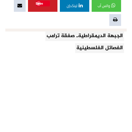
Save
واتس آب
لينكدإن
الجبهة الديمقراطيةـ صفقة ترامب
الفصائل الفلسطينية