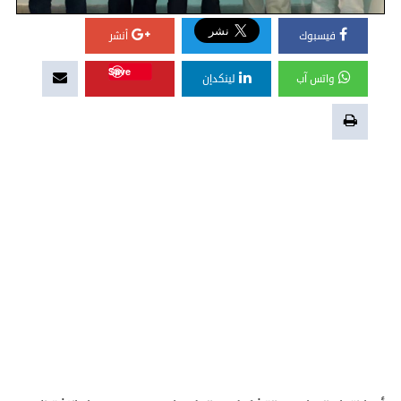
فيسبوك
أنشر
Save
واتس آب
لينكدإن