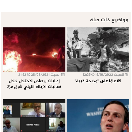
مواضيع ذات صلة
السبت 15/10/2022
12:35
السبت 28/08/2021
21:52
69 عامًا على "مذبحة قبية"
إصابات برصاص الاحتلال خلال
فعاليات الارباك الليلي شرق غزة