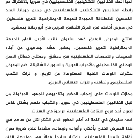
أحيا اتحاد الفنانيين التشكيليين الفلسطينيين في سوريا بالاشتراك مع
رابطة الفنانيين التشكيليين الفلسطينيين في مخيم جرمانا, العيد
الخمسين للانطلاقة المجيدة للجبهة الديمقراطية لتحرير فلسطين،
في معرض أقامته في المركز الثقافي العربي في أبو رمانة بدمشق.
افتتح المعرض الرفيق فهد سليمان نائب الأمين العام للجبهة
الديمقراطية لتحرير فلسطين، بحضور حشد جماهيري من أبناء
المخيمات والتجمعات الفلسطينية في دمشق، وممثلي فصائل العمل
الوطني الفلسطيني والأحزاب العربية والسورية الشقيقة، ضم المعرض
عشرات اللوحات الفنية المستوحاة من تاريخ، و تراث الشعب
الفلسطيني, وثقافته والتراث الانساني العريق.
وحازت اللوحات على إعجاب الحضور وتقديرهم للجهود المبذولة من
قبل الفنانيين الفلسطينيين في سوريا, والشباب منهم بشكل خاص
لصون أحد فروع الثقافة الفلسطينية الزاخرة في الشتات.
فهد سليمان في كلمة له أمام الحضور قدم الشكر لكل من ساهم في
هذا المعرض الفني بأفكاره وألوانه ولوحاته، مشدداً على ضرورة صون
ثقافة شعبنا الفلسطيني باعتبار سلاحاً فعالاً في مواجهة الغزو