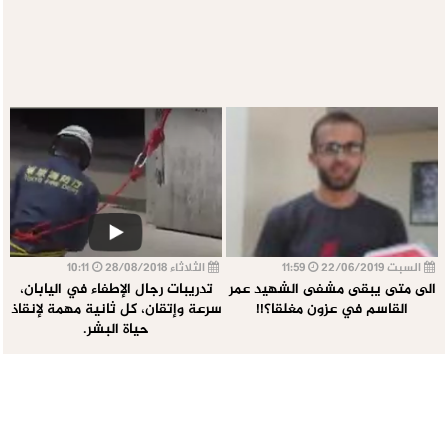
السبت 22/06/2019
11:59
الثلاثاء 28/08/2018
10:11
الى متى يبقى مشفى الشهيد عمر
تدريبات رجال الإطفاء في اليابان،
القاسم في عزون مغلقا؟!!
سرعة وإتقان، كل ثانية مهمة لإنقاذ
حياة البشر.