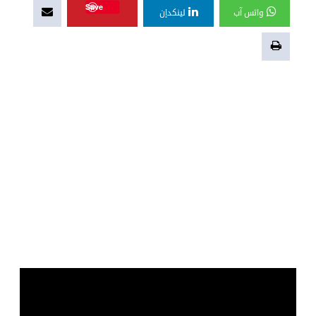
Save
واتس آب
لينكدإن