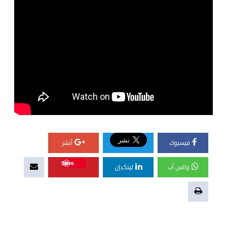
فيسبوك
أنشر
Save
واتس آب
لينكدإن