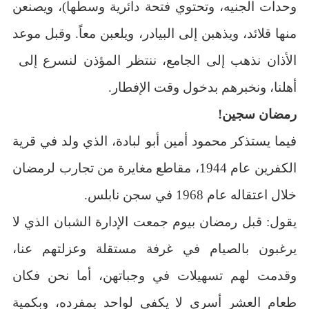
وحدات الجنيه، وتحتوي فتحة دائرية وسطها)، ويصنعن
منها قلائد، ويذهبن إلى البيادر، ويلعبن معاً. وقبل موعد
الأذان نذهب إلى الجامع، ننتظر المؤذن لنسرع إلى
أهلنا، ونخبرهم بدخول وقت الإفطار.
رمضان سجين!
فيما يستذكر محمود أمين أبو لبادة، الذي ولد في قرية
الكفرين عام 1944، مقاطع مغايرة من تجارب لرمضان
خلال اعتقاله عام 1968 في سجن نابلس.
يقول: قبل رمضان بيوم جمعت الإدارة الشبان الذي لا
يرغبون بالصيام في غرفة مستقلة وعزلتهم عنا،
وقدمت لهم تسهيلات في وجباتهن، أما نحن فكان
طعام العشر أسرى لا يكفي لواحد بمفرده، وبكمية