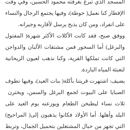
المسجد الذي تبرع بغرفته محمود الحسين، وفي وقت
الإفطار كنا نعمل( حوطة)، وفيها يجتمع الرجال والنساء
على انفراد، ومن كان يذبح يرسل لأقاربه وجيرانه.
ووفق صبح، فقد كانت الأكلات الأكثر شهرة( المفتول
والبرغل) أما السحور فمن مشتقات الألبان والدواجن
التي كانت تملكها القرية، وكنا نذهب لعيون الريحانية
لتعبئة المياه الباردة.
يضيف: اشتهرت قريتنا بأكلة( بنات العيد)، وفيها تطوف
الصبايا على البيوت لجمع البرغل والسمن، ويخترن
ثلاث نساء ليطبخن الطعام ويوزعنه يوم العيد على
البلد وأهلها. أما الأولاد فكانوا يذهبون إلى( المراجيح)
التي تجهز من حبال المشتغلين بتحميل الجمال، وتربط