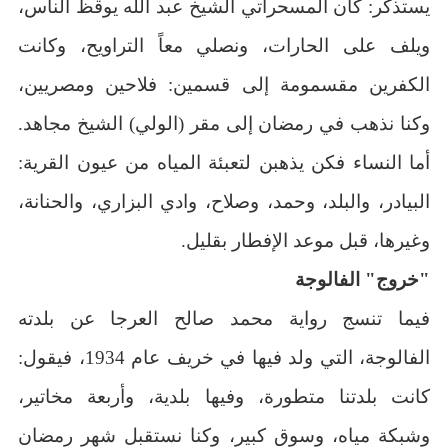
يستذكر: كان المسحراتي الشيخ عبد الله يوقظ الناس،
ويلف على الحارات، ونصلي معاً التراويح، وكانت
الكفرين مقسمومة إلى قسمين: فلاحين ومصريين،
وكنا نذهب في رمضان إلى مقر (الولي) الشيخ مجاهد.
أما النساء فكن يذهبن لتعبئة المياه من عيون القرية:
البيادر، والبلد، وحمد، وصلاح، وادي البزاري، والحنانة،
وغيرها، قبل موعد الإفطار بقليل.
"خروج" الفالوجة
فيما تنسج رواية محمد صالح العرجا عن بلدته
الفالوجة، التي ولد فيها في خريف عام 1934، فيقول:
كانت بلدتنا متطورة، وفيها بلدية، وأربعة مخاتير،
وشبكة مياه، وسوق كبير، وكنا نستقبل شهر رمضان