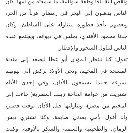
وتقص ابنة يافا وطفة سوالمة، ما سمعته من أمها: كان
الناس يذهبون إلى البحر في رمضان هرباً من الحر،
وبعضهم يأخذ فطوره ليتناوله على الشاطئ، وكان
جدنا محمود الأفندي، يجلس في ديوانه، ويجتمع عنده
الناس لتناول السحور والإفطار.
تقول: كنا ننتظر المؤذن أبو عطا ليصعد إلى مئذنة
المسجد في المخيم، ونحن الأولاد نركض إلى بيوتهم
بسرعة حينما يسمعون الأذان، وفي إحدى الأيام
اشتريت من عوامة الحاجة زينب المصرية( جاءت إلى
المخيم من مصر)، وتناولتها قبل الأذان بوقت قصير،
وأنا أقول لأمي بعدني صايمة. وكنا نشتري دبس
الرمان، والطحينية والسمنة والسكر بالأوقية. وكنت