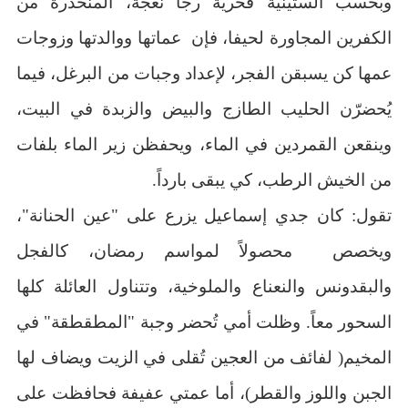
وبحسب الستينية فخرية رجا نعجة، المنحدرة من
الكفرين المجاورة لحيفا، فإن عماتها ووالدتها وزوجات
عمها كن يسبقن الفجر، لإعداد وجبات من البرغل، فيما
يُحضرّن الحليب الطازج والبيض والزبدة في البيت،
وينقعن القمردين في الماء، ويحفظن زير الماء بلفات
من الخيش الرطب، كي يبقى بارداً.
تقول: كان جدي إسماعيل يزرع على "عين الحنانة"،
ويخصص محصولاً لمواسم رمضان، كالفجل
والبقدونس والنعناع والملوخية، وتتناول العائلة كلها
السحور معاً. وظلت أمي تُحضر وجبة "المطقطقة" في
المخيم( لفائف من العجين تُقلى في الزيت ويضاف لها
الجبن واللوز والقطر)، أما عمتي عفيفة فحافظت على