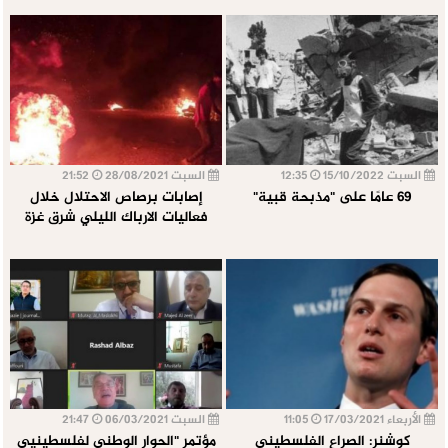
السبت 15/10/2022
12:35
السبت 28/08/2021
21:52
69 عامًا على "مذبحة قبية"
إصابات برصاص الاحتلال خلال
فعاليات الارباك الليلي شرق غزة
الأربعاء 17/03/2021
11:05
السبت 06/03/2021
21:47
كوشنر: الصراع الفلسطيني
مؤتمر "الحوار الوطني لفلسطينيي