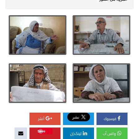
فيسبوك
أنشر
Save
واتس آب
لينكدإن