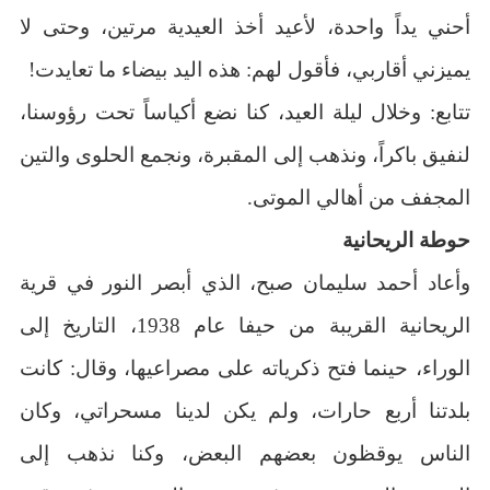
أحني يداً واحدة، لأعيد أخذ العيدية مرتين، وحتى لا
يميزني أقاربي، فأقول لهم: هذه اليد بيضاء ما تعايدت!
تتابع: وخلال ليلة العيد، كنا نضع أكياساً تحت رؤوسنا،
لنفيق باكراً، ونذهب إلى المقبرة، ونجمع الحلوى والتين
المجفف من أهالي الموتى.
حوطة الريحانية
وأعاد أحمد سليمان صبح، الذي أبصر النور في قرية
الريحانية القريبة من حيفا عام 1938، التاريخ إلى
الوراء، حينما فتح ذكرياته على مصراعيها، وقال: كانت
بلدتنا أربع حارات، ولم يكن لدينا مسحراتي، وكان
الناس يوقظون بعضهم البعض، وكنا نذهب إلى