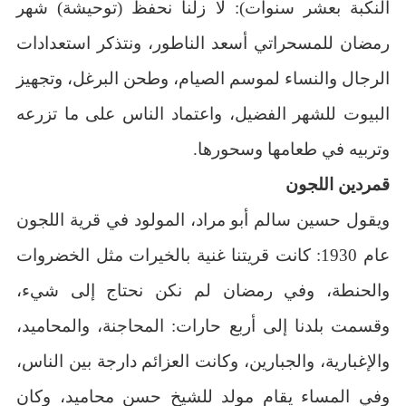
النكبة بعشر سنوات): لا زلنا نحفظ (توحيشة) شهر
رمضان للمسحراتي أسعد الناطور، ونتذكر استعدادات
الرجال والنساء لموسم الصيام، وطحن البرغل، وتجهيز
البيوت للشهر الفضيل، واعتماد الناس على ما تزرعه
وتربيه في طعامها وسحورها.
قمردين اللجون
ويقول حسين سالم أبو مراد، المولود في قرية اللجون
عام 1930: كانت قريتنا غنية بالخيرات مثل الخضروات
والحنطة، وفي رمضان لم نكن نحتاج إلى شيء،
وقسمت بلدنا إلى أربع حارات: المحاجنة، والمحاميد،
والإغبارية، والجبارين، وكانت العزائم دارجة بين الناس،
وفي المساء يقام مولد للشيخ حسن محاميد، وكان