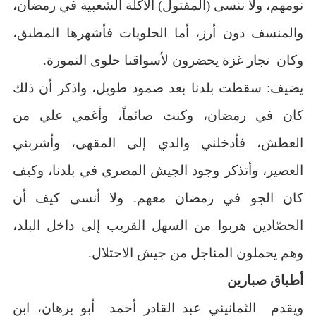
نومهم، ولا ننسى (المفتول) الأكلة الشعبية في رمضان،
والمنسف دون أرز، أما الحلويات فأشهرها المطبق،
وكان تجار غزة يحضرون لأسواقنا حلوى النمورة.
يضيف: سقطت بلدنا بعد صمود طويل، واذكر أن ذلك
كان في رمضان، وكنت صائماً، وأغمي علي من
العطش، فأدخلني والدي إلى المقهى، وأشربني
العصير، وأتذكر وجود الجيش المصري في بلدنا، وكيف
كان الجو في رمضان معهم. ولا أنسى كيف أن
الحصّادين هربوا من السهل القريب إلى داخل البلد،
وهم يحملون المناجل من جيش الاحتلال.
أطباق صبارين
ويقدم الثمانيني عبد القادر أحمد أبو برهان، ابن