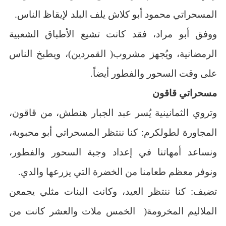
المسحراتي محمود أبو كلاش يلف البلد لإيقاظ الناس.
ووفق أبو مراد، فقد كانت تشيع الأطباق الشعبية
الرمضانية، ويُجهز مشروب( القمردين)، ويطبخ الناس
على وقت السحور والفطور أيضاً.
مسحراتي قاقون
وتروي الثمانينية يُسر عبد الجبار هنطش، من قاقون،
المجاورة لطولكرم: كنا ننتظر المسحراتي أبو محبوبة،
ونساعد أمهاتنا في إعداد وجبة السحور والفطور،
ونوفر معظم طعامنا من الخضرة التي يزرعها والدي.
تضيف: كنا ننتظر العيد، وكانت البنات مثلي يجمعن
الملاليم المخرومة( الخمس ملات والعشر كانت من