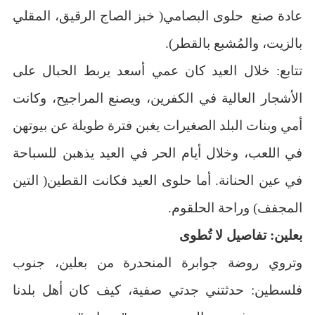
عادة صنع حلوى البصامي( خبز الصاج الرقيق، المقلي
بالزيت، والمُشبع بالقطر).
تتابع: خلال العيد كان عمي أسعد يربط الحبال على
الأشجار العالية في الكفرين، ويصنع المراجيح، وكانت
أمي وبنات البلد الصغيرات يغبن فترة طويلة عن بيوتهن
في اللعب، وخلال أيام الحر في العيد يذهبن للسباحة
في عين الحنانة. أما حلوى العيد فكانت القطين( التين
المجفف) وراحة الحلقوم.
بعلين: تفاصيل لا تُطوى
وتروي روضة جوابرة المنحدرة من بعلين، جنوب
فلسطين: حدثتني جدتي صفية، كيف كان أهل بلدنا