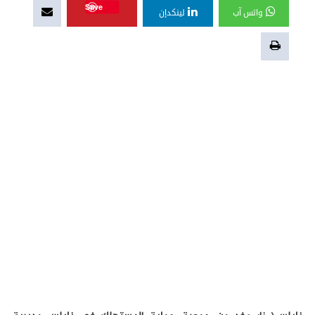
Save
واتس آب
لينكدإن