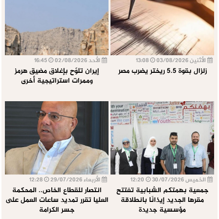
الأثنين 03/08/2026
13:08
الأحد 02/08/2026
16:45
زلزال بقوة 5.5 ريختر يضرب مصر
إيران تلوّح بإغلاق مضيق هرمز
وممرات استراتيجية أخرى
الخميس 30/07/2026
12:20
الأربعاء 29/07/2026
12:28
جمعية بهمتكم الشبابية تفتتح
انتصار للقطاع الخاص.. المحكمة
مقرها الجديد إيذانًا بانطلاقة
العليا تقرر تمديد ساعات العمل على
مؤسسية جديدة
جسر الكرامة