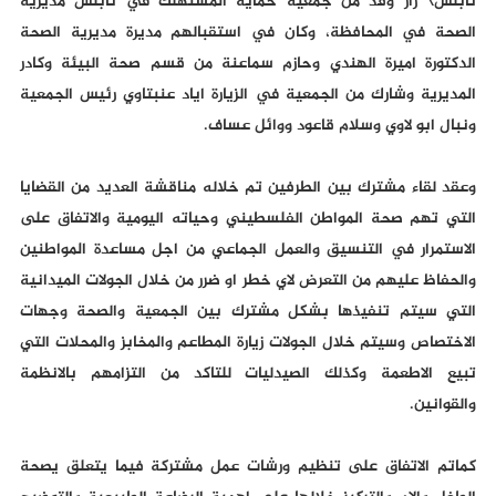
نابلس\ زار وفد من جمعية حماية المستهلك في نابلس مديرية
الصحة في المحافظة، وكان في استقبالهم مديرة مديرية الصحة
الدكتورة اميرة الهندي وحازم سماعنة من قسم صحة البيئة وكادر
المديرية وشارك من الجمعية في الزيارة اياد عنبتاوي رئيس الجمعية
ونبال ابو لاوي وسلام قاعود ووائل عساف.
وعقد لقاء مشترك بين الطرفين تم خلاله مناقشة العديد من القضايا
التي تهم صحة المواطن الفلسطيني وحياته اليومية والاتفاق على
الاستمرار في التنسيق والعمل الجماعي من اجل مساعدة المواطنين
والحفاظ عليهم من التعرض لاي خطر او ضرر من خلال الجولات الميدانية
التي سيتم تنفيذها بشكل مشترك بين الجمعية والصحة وجهات
الاختصاص وسيتم خلال الجولات زيارة المطاعم والمخابز والمحلات التي
تبيع الاطعمة وكذلك الصيدليات للتاكد من التزامهم بالانظمة
والقوانين.
كماتم الاتفاق على تنظيم ورشات عمل مشتركة فيما يتعلق يصحة