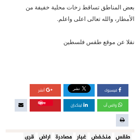
بعض المناطق تساقط زخات محلية خفيفة من
الأمطار، والله تعالى اعلى واعلم
.
نقلا عن موقع طقس فلسطين
فيسبوك
أنشر
Save
واتس آب
لينكدإن
طقس
منخفض
غبار
مصادرة
اراض
قرى