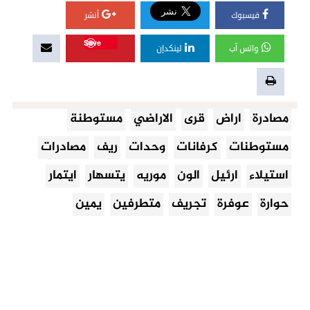
فيسبوك
أنشر
Save
واتس آب
لينكدإن
مصادرة
اراض
قرى
الاراضي
مستوطنة
مستوطنات
كرفانات
وحدات
ريف
مصادرات
استيلاء
ارئيل
الون
موريه
يتسهار
ايتمار
حوارة
عوفرة
تجريف
متطرفين
يمين