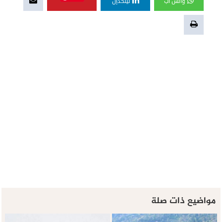
واتس آب
لينكدإن
مواضيع ذات صلة