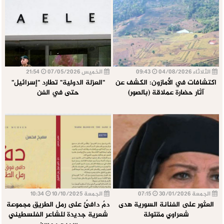
الثلاثاء 04/08/2026
09:43
الخميس 07/05/2026
21:54
اكتشافات في الأمازون: الكشف عن
"العزلة الدولية" تطارد "إسرائيل"
آثار حضارة عملاقة (بالصور)
حتى في الفن
الجمعة 30/01/2026
07:15
الجمعة 10/10/2025
10:34
العثور على الفنانة السورية هدى
دمٌ دافئٌ على رمل الطريق مجموعة
شعراوي مقتولة
شعرية جديدة للشاعر الفلسطيني