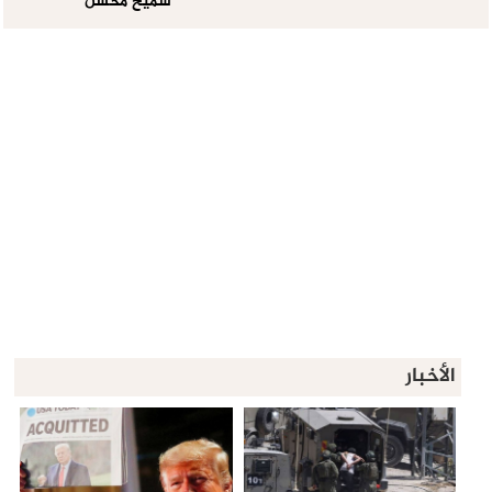
سميح محسن
الأخبار