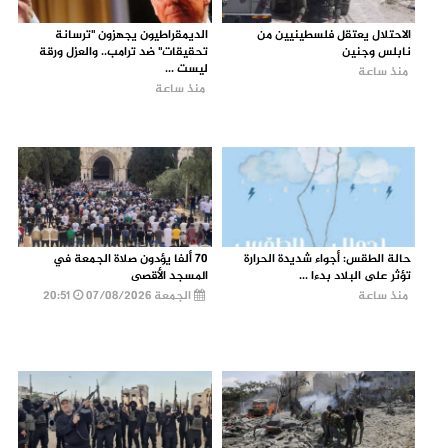
الاحتلال يعتقل فلسطينيين من
الديمقراطيون يجهزون "ترسانة
نابلس وجنين
تحقيقات" ضد ترامب.. والعزل ورقة
ليست ...
منذ ساعة
منذ ساعة
حالة الطقس: أجواء شديدة الحرارة
70 ألفا يؤدون صلاة الجمعة في
تؤثر على البلاد بدءا ...
المسجد الأقصى
منذ ساعة
الجمعة 07/08/2026
20:51