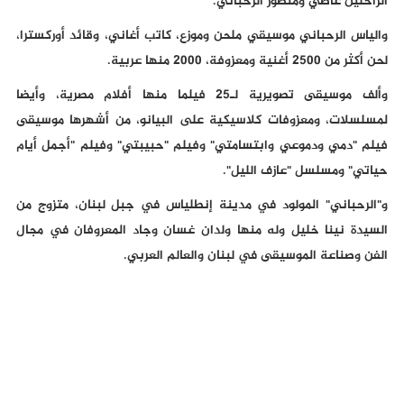
الراحلين عاصي ومنصور الرحباني.
والياس الرحباني موسيقي ملحن وموزع، كاتب أغاني، وقائد أوركسترا،
لحن أكثر من 2500 أغنية ومعزوفة، 2000 منها عربية.
وألف موسيقى تصويرية لـ25 فيلما منها أفلام مصرية، وأيضا
لمسلسلات، ومعزوفات كلاسيكية على البيانو، من أشهرها موسيقى
فيلم "دمي ودموعي وابتسامتي" وفيلم "حبيبتي" وفيلم "أجمل أيام
حياتي" ومسلسل "عازف الليل".
و"الرحباني" المولود في مدينة إنطلياس في جبل لبنان، متزوج من
السيدة نينا خليل وله منها ولدان غسان وجاد المعروفان في مجال
الفن وصناعة الموسيقى في لبنان والعالم العربي.