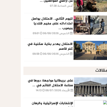
من أراضي المواطنين ...
أمس الساعة 07:38
لليوم الثاني.. الاحتلال يواصل
اعتداءاته على مخيم قلنديا
ويصيب ...
الخميس 06/08/2026
09:01
الاحتلال يهدم بناية سكنية في
كفر قاسم
الخميس 06/08/2026
08:58
قالات
على بريطانيا مواجهة دورها في
صناعة الاحتلال القائم في ...
الأربعاء 08/07/2026
14:13
الإنتخابات الإسرائيلية والرهان