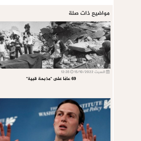
مواضيع ذات صلة
السبت 15/10/2022
12:35
69 عامًا على "مذبحة قبية"