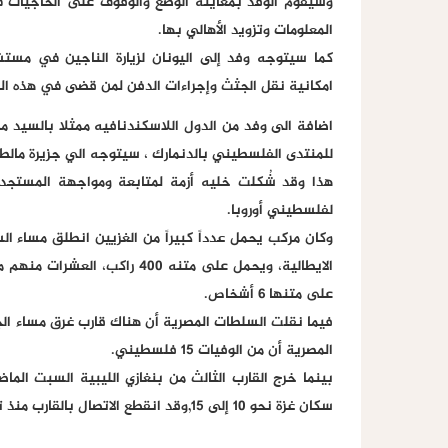
وسيقوم الوفد بمعاينة الوضع والوقوف على الحاجيات 
المعلومات وتزويد الأهالي بها.
كما سيتوجه وفد إلى اليونان لزيارة الناجين في مستش
امكانية نقل الجثث وإجراءات الدفن لمن قضى في هذه الم
اضافة الى وفد من الدول اللاسكندنافيه ممثلا بالسيد مح
للمنتدى الفلسطيني بالدنمارك ، سيتوجه الي جزيرة مالط
هذا وقد شُكلت خليه أزمة لمتابعة ومواجهة المستجد
لفلسطيني أوروبا.
الايطالية، ويحمل على متنه 400
على متنها 6 أشخاص.
فيما نقلت السلطات المصرية أن هناك قارب غرق مساء ا
المصرية أن من الوفيات 15 فلسطيني.
بينما خرج القارب الثالث من بنغازي الليبية السبت الما
سكان غزة نحو 10 إلى 15,وقد انقطع الاتصال بالقارب منذ تلك اللحظة.