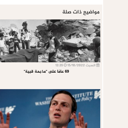
مواضيع ذات صلة
السبت 15/10/2022
12:35
69 عامًا على "مذبحة قبية"