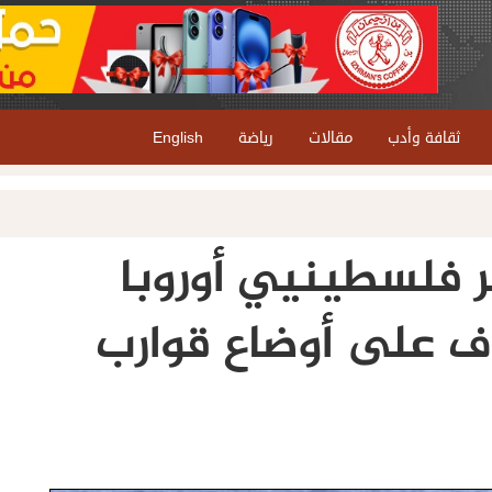
ثقافة وأدب
مقالات
رياضة
English
مر فلسطينيي أوروبا
وف على أوضاع قوارب