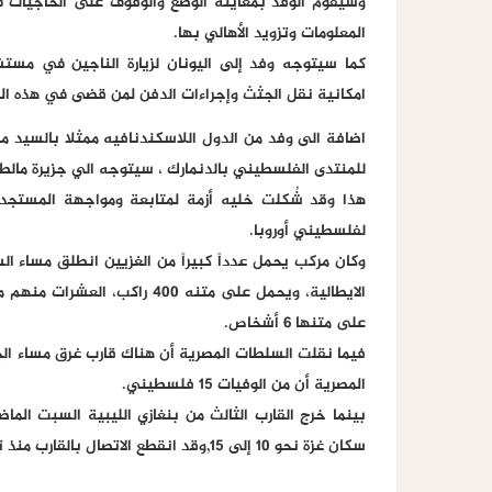
وسيقوم الوفد بمعاينة الوضع والوقوف على الحاجيات 
المعلومات وتزويد الأهالي بها.
كما سيتوجه وفد إلى اليونان لزيارة الناجين في مستش
امكانية نقل الجثث وإجراءات الدفن لمن قضى في هذه الم
اضافة الى وفد من الدول اللاسكندنافيه ممثلا بالسيد مح
للمنتدى الفلسطيني بالدنمارك ، سيتوجه الي جزيرة مالط
هذا وقد شُكلت خليه أزمة لمتابعة ومواجهة المستجد
لفلسطيني أوروبا.
الايطالية، ويحمل على متنه 400
على متنها 6 أشخاص.
فيما نقلت السلطات المصرية أن هناك قارب غرق مساء ا
المصرية أن من الوفيات 15 فلسطيني.
بينما خرج القارب الثالث من بنغازي الليبية السبت الما
سكان غزة نحو 10 إلى 15,وقد انقطع الاتصال بالقارب منذ تلك اللحظة.