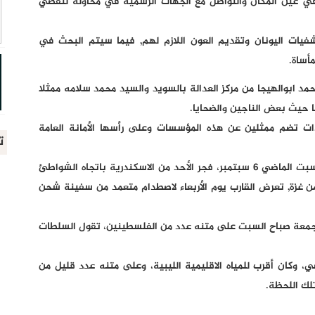
في عين المكان والتواصل مع الجهات الرسمية في محاولة لتقصي
فيات اليونان وتقديم العون اللازم لهم, فيما سيتم البحث في
أساة.
مد ابوالهيجا من مركز العدالة بالسويد والسيد محمد سلامه ممثلا
ا حيث بعض الناجين والضحايا.
ات تضم ممثلين عن هذه المؤسسات وعلى رأسها الأمانة العامة
ت
وكان مركب يحمل عدداً كبيراً من الغزيين انطلق مساء السبت الماضي 6 سبتمبر، فجر الأحد من الاسكندرية باتجاه الشواطئ
 راكب، العشرات منهم من غزة, تعرض القارب يوم الأربعاء لاصطدام متعمد من سفينة شحن
لجمعة صباح السبت على متنه عدد من الفلسطينين، تقول السلطات
ضي، وكان أقرب للمياه الاقليمية الليبية، وعلى متنه عدد قليل من