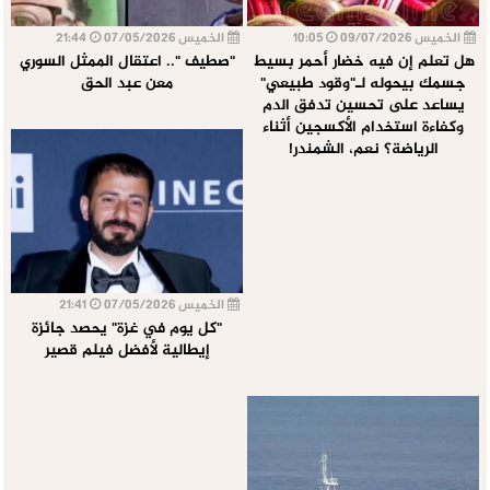
الخميس 09/07/2026
10:05
الخميس 07/05/2026
21:44
هل تعلم إن فيه خضار أحمر بسيط
"صطيف ".. اعتقال الممثل السوري
جسمك بيحوله لـ"وقود طبيعي"
معن عبد الحق
يساعد على تحسين تدفق الدم
وكفاءة استخدام الأكسجين أثناء
الرياضة؟ نعم، الشمندر!
الخميس 07/05/2026
21:41
"كل يوم في غزة" يحصد جائزة
إيطالية لأفضل فيلم قصير