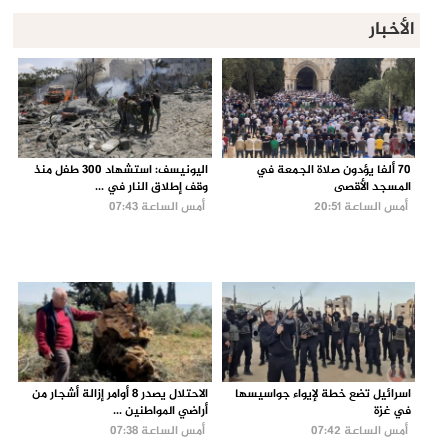
الأخبار
70 ألفا يؤدون صلاة الجمعة في
اليونيسف: استشهاد 300 طفل منذ
المسجد الأقصى
وقف إطلاق النار في ...
أمس الساعة 20:51
أمس الساعة 07:43
اسرائيل تضع خطة لإيواء جواسيسها
الاحتلال يصدر 8 أوامر إزالة أشجار من
في غزة
أراضي المواطنين ...
أمس الساعة 07:42
أمس الساعة 07:38