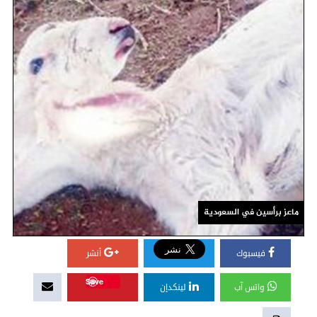
ماعز برأسين في السعودية
فيسبوك
أنشر
Save
واتس آب
لينكدإن