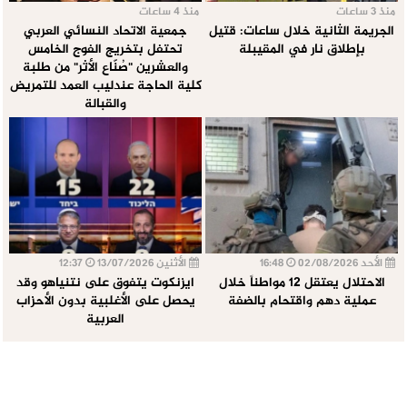
منذ 3 ساعات
منذ 4 ساعات
الجريمة الثانية خلال ساعات: قتيل
جمعية الاتحاد النسائي العربي
بإطلاق نار في المقيبلة
تحتفل بتخريج الفوج الخامس
والعشرين "صُنّاع الأثر" من طلبة
كلية الحاجة عندليب العمد للتمريض
والقبالة
الأحد 02/08/2026
16:48
الأثنين 13/07/2026
12:37
الاحتلال يعتقل 12 مواطناً خلال
ايزنكوت يتفوق على نتنياهو وقد
عملية دهم واقتحام بالضفة
يحصل على الأغلبية بدون الأحزاب
العربية