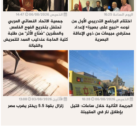
اليوم الساعة 16:25
الخميس 06/08/2026
14:47
اختتام البرنامج التدريبي الأول من
جمعية الاتحاد النسائي العربي
نوعه «نبيع على بصيرة» لإعداد
تحتفل بتخريج الفوج الخامس
محترفي مبيعات من ذوي الإعاقة
والعشرين "صُنّاع الأثر" من طلبة
البصرية
كلية الحاجة عندليب العمد للتمريض
والقبالة
الخميس 06/08/2026
10:28
الأثنين 03/08/2026
13:08
الجريمة الثانية خلال ساعات: قتيل
زلزال بقوة 5.5 ريختر يضرب مصر
بإطلاق نار في المقيبلة