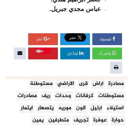
عباس مجدي جبريل.
·
فيسبوك
أنشر
Save
واتس آب
لينكدإن
مصادرة
اراض
قرى
الاراضي
مستوطنة
مستوطنات
كرفانات
وحدات
ريف
مصادرات
استيلاء
ارئيل
الون
موريه
يتسهار
ايتمار
حوارة
عوفرة
تجريف
متطرفين
يمين