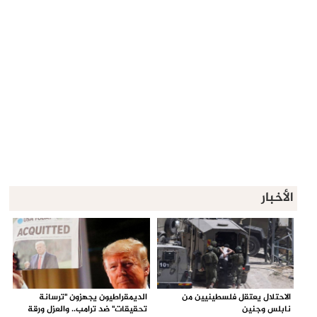
الأخبار
الاحتلال يعتقل فلسطينيين من
الديمقراطيون يجهزون "ترسانة
نابلس وجنين
تحقيقات" ضد ترامب.. والعزل ورقة