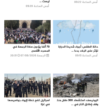
ليست ...
أمس الساعة 09:22
أمس الساعة 09:20
حالة الطقس: أجواء شديدة الحرارة
70 ألفا يؤدون صلاة الجمعة في
تؤثر على البلاد بدءا ...
المسجد الأقصى
أمس الساعة 09:15
الجمعة 07/08/2026
20:51
اليونيسف: استشهاد 300 طفل منذ
اسرائيل تضع خطة لإيواء جواسيسها
وقف إطلاق النار في ...
في غزة