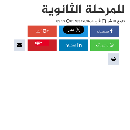
للمرحلة الثانوية
تاريخ النشر:
الأربعاء 05/03/2014
09:52
فيسبوك
أنشر
Save
واتس آب
لينكدإن