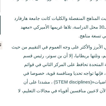
ث المناهج المنفصلة والكليات كانت جامعة هارفارد
الأميركية، متفوقة في 11 منهجا من المناهج الـ30 محل الدراسة، تلاها غريمها الأميركي «معهد
في تسعة مناهج
.
ت
ي الأبرز والأكثر على وجه العموم في التقييم من حيث
 التي شملها التقييم، وتلتها بريطانيا، إلا أن بن سوتر، رئيس قسم
ة المتحدة تحافظ على المركز الثاني في قوائم
ة، فإنها تواجه تحديا ومنافسة قوية، خصوصا في
اضيات
(STEM disciplines)»
، مشددا على أن
لآن لاعبين منافسين أقوياء في مجالات التعليم، لا