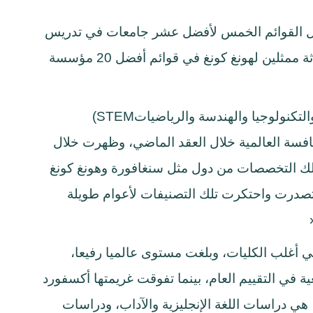
كل القوائم الخمس لأفضل عشر جامعات في تدريس
تخصصات الهندسة والتكنولوجيا، بينما ظهر ثلاثة ممثلين لهونغ كونغ في قوائم أفضل 20 مؤسسة
تكنولوجيا والهندسة والرياضيات
(STEM
افسة العالمية خلال العقد الماضي، وظهرت خلال
لك التخصصات من دول مثل سنغافورة وهونغ كونغ
ي تصدرت واحتكرت تلك التصنيفات لأعوام طويلة
 أغلب الكليات، وبلغت مستوى عالميا رفيعا،
 في التقييم العام، بينما تفوقت غريمتها أكسفورد
هي دراسات اللغة الإنجليزية والآداب، ودراسات