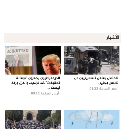
الأخبار
الاحتلال يعتقل فلسطينيين من
الديمقراطيون يجهزون "ترسانة
نابلس وجنين
تحقيقات" ضد ترامب.. والعزل ورقة
ليست ...
أمس الساعة 09:22
أمس الساعة 09:20