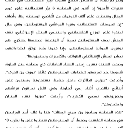
وذكر ضراغمة، أن الاحتلال انتهج أسلوب البؤر الاستيطانية في الثلاث
سنوات الأخيرة‘ إذ أقيم في المنطقة 6 بؤر استيطانية على قمم
الجبال وسيطرت على آلاف الدونمات من الأراضي المحيطة بها، وأضاف
"إن الجمعيات الاستيطانية وفروا المواشي للمستوطنين، وفي حال
اعتدوا على المزارع الفلسطيني واستدعي الجيش الإسرائيلي، يقف
الجيش بصف المستوطنين بحجة أن المنطقة تصنيفها عسكري. هم
يوفرون الحماية لمستوطنيهم، وإذا قدمنا مادة توثق اعتداءاتهم،
يصادر الجيش الإسرائيلي الهواتف والكاميرات ويحتجزونها".
وصفت السيدة يسرى، إحدى النساء القاطنات في منطقة عين الحلوة،
شعورها عند تعرضهم لاعتداءات المستوطنين قائلة "بموت من الخوف".
وأضافت "ينزلون الطائرات داخل خيامنا، يستفزوننا ويعتدون على
أبنائي باالضرب أثناء رعي أغنامنا، وفي الليل يحرقون فراشهم
ويضربونهم بعصي الكهرباء"، وأردفت "ضربوا نساء الجيران
واحتجزوهن".
"هذه المنطقة محاصرة من جميع الجهات" هذا ما قاله أحد المزارعين
في منطقة الفارسية مضيفاً، أن المستوطنين سيطروا على ما يقارب 10