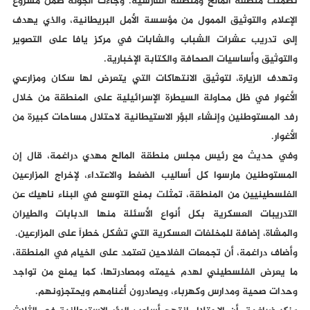
تضمنت منطقة المالح ومنطقة الفارسية. وجاءت الجولة ضمن مشروع
الإعلام والتوثيق الممول من مؤسسة الأمل البريطانية، والذي يهدف
إلى تدريب عشرات الشباب والشابات في مركز يافا على التصوير
والتوثيق وأساسيات الصحافة والكتابة الإخبارية.
وتهدف الزيارة، لتوثيق الانتهاكات التي يتعرض لها سكان ومزارعي
الأغوار في ظل محاولة السيطرة الإسرائيلية على المنطقة من خلال
رفد المستوطنين وإنشاء البؤر الاستيطانية لاحتلال مساحات كبيرة من
الأغوار.
وفي حديث مع رئيس مجلس منطقة المالح مهدي دراغمة، قال إن
المستوطنين مارسوا كل أساليب الضغط والاعتداء، لإخراج المزارعين
الفلسطينيين من المنطقة، تمثلت بمنع التوسع في البناء ناهيك عن
التدريبات العسكرية بكل أنواع الأسئلة منها الدبابات والطيران
والمشاة، إضافة للمخلفات العسكرية التي تشكل خطراً على المزارعين.
وأضاف دراغمة، أن تجمعات الفلاحين تعتمد على الخيام في المنطقة،
ما يعرض الفلسطيني لهدم خيمته ومصادرتها، كما يمنع من تواجد
وحدات صحية ومدارس وكهرباء، ويصادرون أغنامهم ويحتجزونهم.