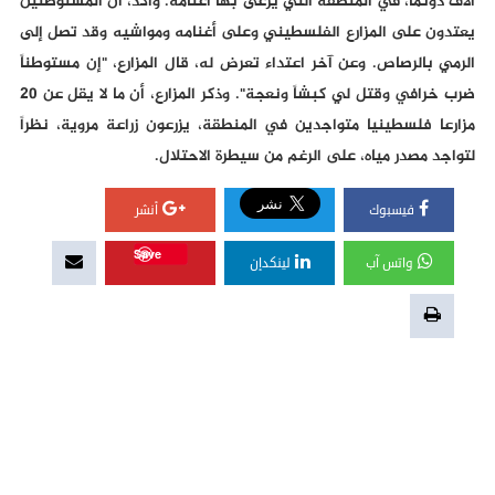
آلاف دونما، في المنطقة التي يرعى بها أغنامه. وأكد، أن المستوطنين
يعتدون على المزارع الفلسطيني وعلى أغنامه ومواشيه وقد تصل إلى
الرمي بالرصاص. وعن آخر اعتداء تعرض له، قال المزارع، "إن مستوطناً
ضرب خرافي وقتل لي كبشاً ونعجة". وذكر المزارع، أن ما لا يقل عن 20
مزارعا فلسطينيا متواجدين في المنطقة، يزرعون زراعة مروية، نظراً
لتواجد مصدر مياه، على الرغم من سيطرة الاحتلال.
فيسبوك
أنشر
Save
واتس آب
لينكدإن