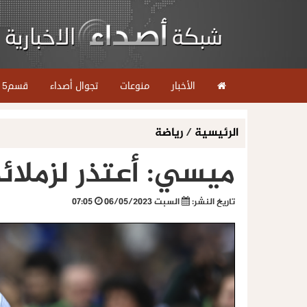
الأخبار
منوعات
تجوال أصداء
قسم5
الرئيسية
/
رياضة
ميسي: أعتذر لزملائي.
تاريخ النشر:
السبت 06/05/2023
07:05