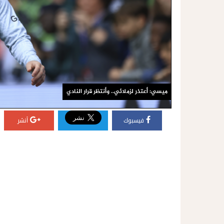
ميسي: أعتذر لزملائي.. وأنتظر قرار النادي
فيسبوك
أنشر