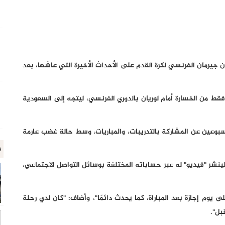
جيرمان الفرنسي لكرة القدم على الأحداث الأخيرة التي عاشها، بعد
قط من الخسارة أمام لوريان بالدوري الفرنسي، ليتجه إلى السعودية
سبوعين عن المشاركة بالتدريبات، والمباريات، وسط حالة غضب عارمة
م
ينشر "فيديو" له عبر حساباته المختلفة بوسائل التواصل الاجتماعي،
يوم إجازة بعد المباراة، كما يحدث دائمًا"، وأضاف: "كان لدي رحلة
بل".