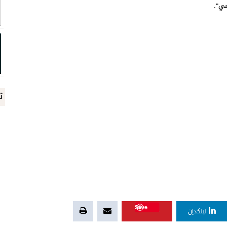
عي".
ت
Save
لينكدإن