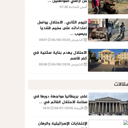
من أراضي المواطنين ...
أمس الساعة 07:38
لليوم الثاني.. الاحتلال يواصل
اعتداءاته على مخيم قلنديا
ويصيب ...
الخميس 06/08/2026
09:01
الاحتلال يهدم بناية سكنية في
كفر قاسم
الخميس 06/08/2026
08:58
قالات
على بريطانيا مواجهة دورها في
صناعة الاحتلال القائم في ...
الأربعاء 08/07/2026
14:13
الإنتخابات الإسرائيلية والرهان