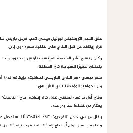
علق النجم الأرجنتيني ليونيل ميسي لاعب فريق باريس سان 
قرار إيقافه من قبل النادي على خلفية سفره دون إذن.
وكان ميسي غادر العاصمة الفرنسية باريس بعد يوم واحد ف
باعتباره سفيرًا للسياحة في المملكة.
سفر ميسي دفع النادي الباريسي لمعاقبته بإيقافه لمدة أ
من الجماهير المؤيدة للنادي الباريسي.
وفي أول رد فعل لميسي على قرار إيقافه، خرج "البرغوث" ل
يعتذر من خلالها عما بدر منه.
وقال ميسي خلال "الفيديو": "لقد اعتقدت أننا سنحصل على 
منظمة بالفعل، ولم أستطع إلغائها، لقد قمت بإلغائها من ق