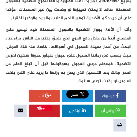
بتاريخ 19/6/1997م أجاز إذا دعت الضرورة ودفعا للحرج التضحية بالعجول
المسمنة، طالما لا يمكن تمييزها لو وضعت بين غير المسمنات، مؤكدا
على أن من حِكَم الأضحية توفير اللحم الطيب والجيد والوفير للفقراء.
وأكد أن الأخذ بجواز التضحية بالعجول المسمنة فيه تيسير على
المضحي أيضا من خلال دفع الحرج الذي يلحق بكثير من الناس جراء عناء
البحث عن أعمار معينة للعجول في أسواقها، خاصة عند قلة العرض،
حيث يصعب في زماننا الحصول على عجول يتجاوز عمرها سنتين لغرض
التضحية، فمعظم مربي العجول يسوقونها قبل أن تبلغ العام من
العمر، وذلك بعد التسمين الذي يصل به وزنها ما يزيد على التي بلغت
العامين لو بقيت ترعى سائمة.
فيسبوك
أنشر
Save
واتس آب
لينكدإن