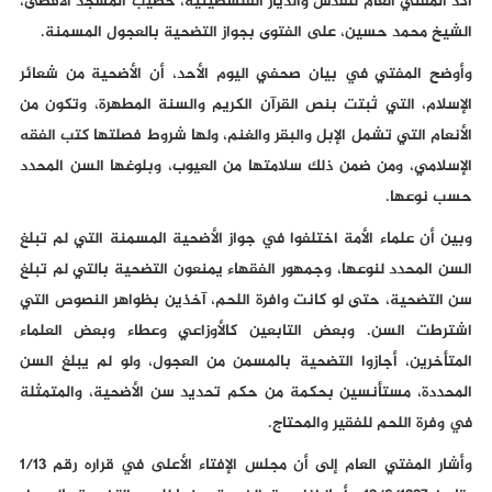
أكد المفتي العام للقدس والديار الفلسطينية، خطيب المسجد الأقصى،
الشيخ محمد حسين، على الفتوى بجواز التضحية بالعجول المسمنة.
وأوضح المفتي في بيان صحفي اليوم الأحد، أن الأضحية من شعائر
الإسلام، التي ثبتت بنص القرآن الكريم والسنة المطهرة، وتكون من
الأنعام التي تشمل الإبل والبقر والغنم، ولها شروط فصلتها كتب الفقه
الإسلامي، ومن ضمن ذلك سلامتها من العيوب، وبلوغها السن المحدد
حسب نوعها.
وبين أن علماء الأمة اختلفوا في جواز الأضحية المسمنة التي لم تبلغ
السن المحدد لنوعها، وجمهور الفقهاء يمنعون التضحية بالتي لم تبلغ
سن التضحية، حتى لو كانت وافرة اللحم، آخذين بظواهر النصوص التي
اشترطت السن. وبعض التابعين كالأوزاعي وعطاء وبعض العلماء
المتأخرين، أجازوا التضحية بالمسمن من العجول، ولو لم يبلغ السن
المحددة، مستأنسين بحكمة من حكم تحديد سن الأضحية، والمتمثلة
في وفرة اللحم للفقير والمحتاج.
وأشار المفتي العام إلى أن مجلس الإفتاء الأعلى في قراره رقم 1/13