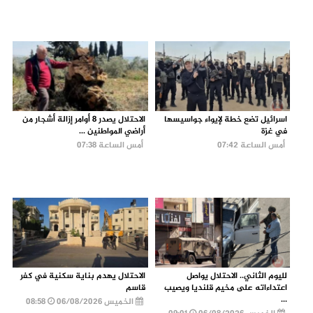
اسرائيل تضع خطة لإيواء جواسيسها
الاحتلال يصدر 8 أوامر إزالة أشجار من
في غزة
أراضي المواطنين ...
أمس الساعة 07:42
أمس الساعة 07:38
لليوم الثاني.. الاحتلال يواصل
الاحتلال يهدم بناية سكنية في كفر
اعتداءاته على مخيم قلنديا ويصيب
قاسم
...
الخميس 06/08/2026
08:58