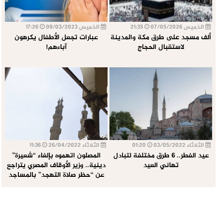
الخميس 07/05/2026
21:35
الخميس 09/03/2023
17:26
ألف مسجد على طرق مكة والمدينة
عبارات تجعل الأطفال يكرهون
لاستقبال الحجاج
آباءهم!
الثلاثاء 03/05/2022
01:20
الثلاثاء 26/04/2022
11:36
عيد الفطر.. 6 طرق مختلفة لتبادل
المصلون اتهموه بإلغاء “شعيرة”
تهاني العيد
دينية.. وزير الأوقاف المصري يتراجع
عن “حظر صلاة التهجد” بالمساجد