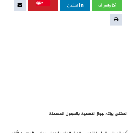
Save
واتس آب
لينكدإن
المفتي يؤكد جواز التضحية بالعجول المسمنة