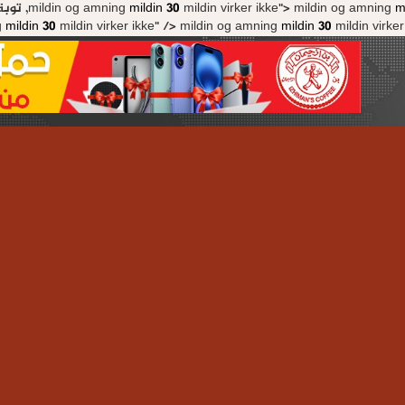
mildin og amning
mildin 30
mildin virker ikke">
mildin og amning
m
g
mildin 30
mildin virker ikke" />
mildin og amning
mildin 30
mildin virker ik