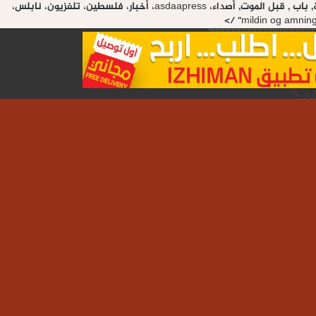
mildin virker ikke, توبة, باب , قبل الموت, أصداء، asdaapress، أخبار، فلسطين، تلفزيون، نابلس،
mildin og amnin