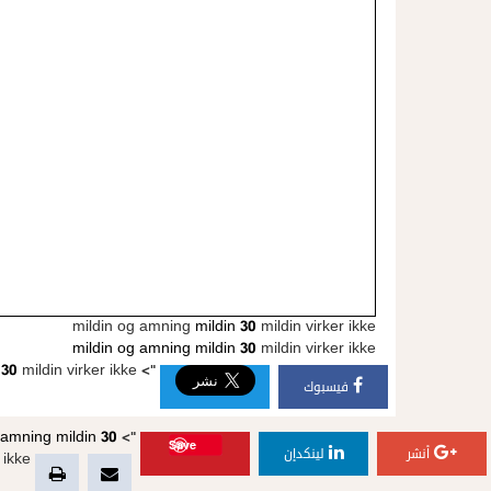
mildin og amning
mildin 30
mildin virker ikke
mildin og amning
mildin 30
mildin virker ikke
 30
mildin virker ikke
">
فيسبوك
g amning
mildin 30
">
Save
أنشر
لينكدإن
ikke">