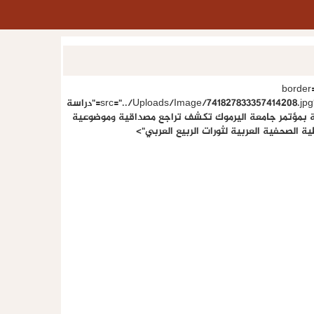
" border
src="../Uploads/Image/741827833357414208.jpg" title="دراسة
 بمؤتمر جامعة اليرموك تكشف تراجع مصداقية وموضوعية
ية الصحفية العربية لثورات الربيع العربي
">