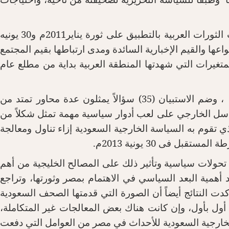
وتستهدف دراسة الداغر التعرف على الأولويات التي تتحكم في الأداء الإعلامي للمراسل الصحفي أثناء تغطية أحداث الثورات العربية بالتطبيق على ثورة يناير2011م و30 يونيه
اعها والقيم الإخبارية السائدة ومدى ارتباطها بقيم المجتمع
متغيرات التي شهدتها المنطقة العربية بداية من مطلع عام
وعليه تأتى أهمية الدراسة بالتطبيق على عينة عمدية من المراسلين العاملين بالصحف السعودية بلغت ) 30( مفردة، ، وضم الاستبيان (35) سؤالاً يمثلون عدة محاور تمتد من
مراسل الخارجي على لعب أدوار سياسية مهمة تمثل شكلاً من
لذي تقوم به السياسة الخارجية السعودية إزاء تناول ومعالجة
 فى 30 يونية 2013م
.
ن تحولات سياسية وتأثير ذلك على المصالح الخليجية من أهم
د أهمية البعد السياسي في الاهتمام بمصر وثورتها، وتراجع
كدت النتائج أيضاً أن الصورة التي قدمتها الصحف السعودية
أول بأول، وإن كانت هناك بعض المعالجات غير المتكاملة،
لخارجية السعودية للأحداث في مصر من العوامل التي دفعت