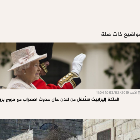
واضيع ذات صلة
الأحد 03/02/2019
11:04
الملكة إليزابيث ستُنقل من لندن حال حدوث اضطراب مع خروج بريطا