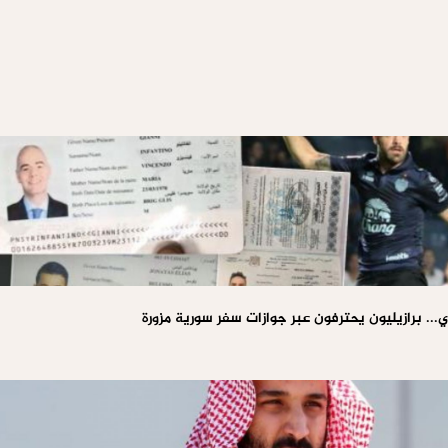
ي... برازيليون يحترفون عبر جوازات سفر سورية مزورة