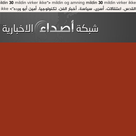
ildin 30
mildin virker ikke">
mildin og amning
mildin 30
القدس، اعتقالات، أسرى، سياسة، أخبار الفن، تكنولوجيا، أمين أبو ورده">
ke" />