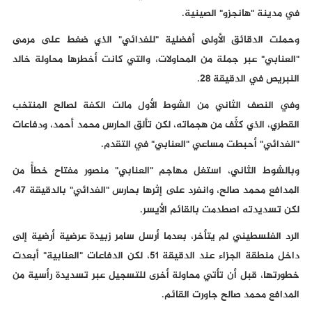
في مدينة "هانجزو" الصينية.
وحملت الدقائق الأولى أفضلية "للفدائي" الذي ضغط على مرمى
"العنابي" عبر جملة من المحاولات، والتي كانت أخطرها محاولة خالد
النبريص في الدقيقة 28.
وفي النصف الثاني من الشوط الأول مالت الكفة لصالح المنتخب
القطري، الذي كثّف من هجماته، لكن تألق الحارس محمد أحمد، ودفاعات
"الفدائي" أحبطت مساعي "العنابي" في التقدم.
وبالشوط الثاني، استغل مهاجم "العنابي" منصور مفتاح خطأً من
المدافع محمد صالح، وانفرد على إثرها بحارس "الفدائي" بالدقيقة 47،
لكن تسديدته اصطدمت بالقائم الأيسر.
الرد الفلسطيني لم يتأخر، بعدما أرسل سامر زبيدة عرضية أرضية إلى
داخل منطقة الجزاء عند الدقيقة 51، لكن الدفاعات "العنابية" أبعدت
خطورتها، قبل أن تأتي محاولة أخرى للتسجيل عبر تسديدة رأسية من
المدافع محمد صالح جاورت القائم.