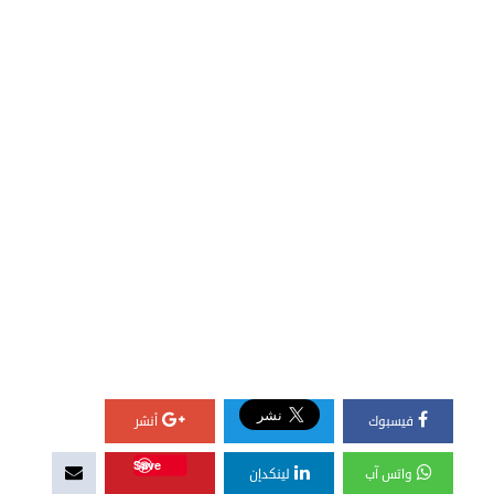
فيسبوك
أنشر
Save
واتس آب
لينكدإن