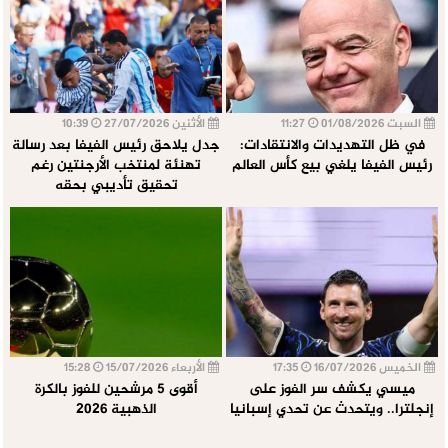
السبت 01/08/2026
11:27
الأثنين 27/07/2026
10:39
في ظل التهديدات والانتقادات:
جدل يلاحق رئيس الفيفا بعد رسالة
رئيس الفيفا يلغي بيع كأس العالم
تهنئة لمنتخب الأرجنتين رغم
تحقيق تأديبي بحقه
الخميس 16/07/2026
17:35
الأربعاء 15/07/2026
15:28
ميسي يكشف سر الفوز على
أقوى 5 مرشحين للفوز بالكرة
إنجلترا.. ويتحدث عن تحدي إسبانيا
الذهبية 2026