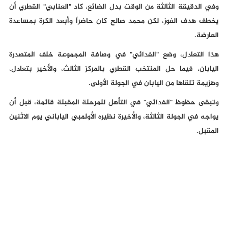
وفي الدقيقة الثالثة من الوقت بدل الضائع، كاد "العنابي" القطري أن
يخطف هدف الفوز، لكن محمد صالح كان حاضراً وأبعد الكرة بمساعدة
العارضة.
هذا التعادل، وضع "الفدائي" في وصافة المجموعة خلف المتصدرة
اليابان، فيما حل المنتخب القطري بالمركز الثالث، والأخير بتعادل،
وهزيمة تلقاها من اليابان في الجولة الأولى.
وتبقى حظوظ "الفدائي" في التأهل للمرحلة المقبلة قائمة، قبل أن
يواجه في الجولة الثالثة، والأخيرة نظيره الأولمبي الياباني يوم الاثنين
المقبل.