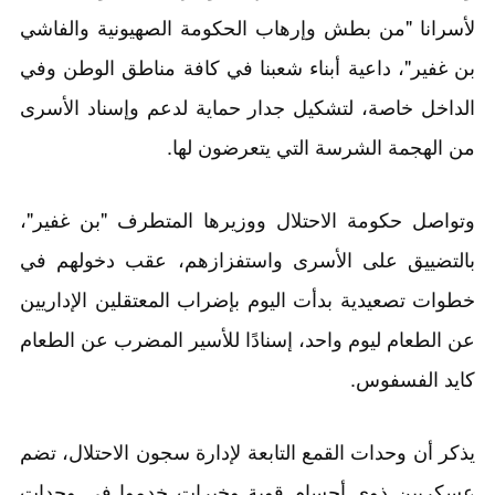
لأسرانا "من بطش وإرهاب الحكومة الصهيونية والفاشي
بن غفير"، داعية أبناء شعبنا في كافة مناطق الوطن وفي
الداخل خاصة، لتشكيل جدار حماية لدعم وإسناد الأسرى
من الهجمة الشرسة التي يتعرضون لها.
وتواصل حكومة الاحتلال ووزيرها المتطرف "بن غفير"،
بالتضييق على الأسرى واستفزازهم، عقب دخولهم في
خطوات تصعيدية بدأت اليوم بإضراب المعتقلين الإداريين
عن الطعام ليوم واحد، إسنادًا للأسير المضرب عن الطعام
كايد الفسفوس.
يذكر أن وحدات القمع التابعة لإدارة سجون الاحتلال، تضم
عسكريين ذوي أجسام قوية وخبرات خدموا في وحدات