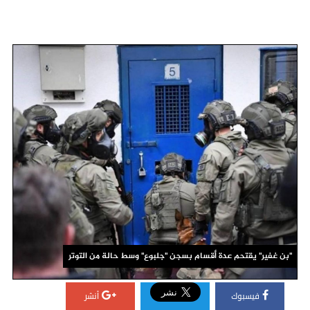
"بن غفير" يقتحم عدة أقسام بسجن "جلبوع" وسط حالة من التوتر
فيسبوك
أنشر