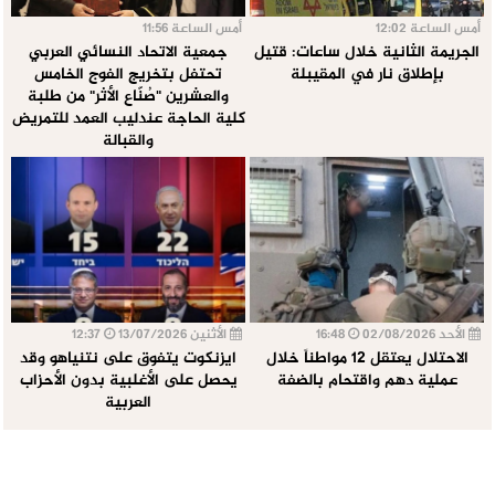
أمس الساعة 12:02
أمس الساعة 11:56
الجريمة الثانية خلال ساعات: قتيل
جمعية الاتحاد النسائي العربي
بإطلاق نار في المقيبلة
تحتفل بتخريج الفوج الخامس
والعشرين "صُنّاع الأثر" من طلبة
كلية الحاجة عندليب العمد للتمريض
والقبالة
الأحد 02/08/2026
16:48
الأثنين 13/07/2026
12:37
الاحتلال يعتقل 12 مواطناً خلال
ايزنكوت يتفوق على نتنياهو وقد
عملية دهم واقتحام بالضفة
يحصل على الأغلبية بدون الأحزاب
العربية