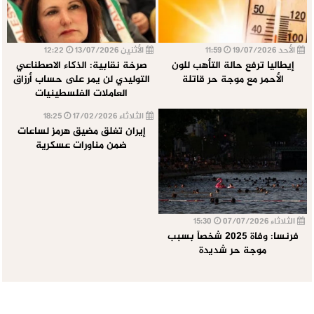
الأحد 19/07/2026
11:59
الأثنين 13/07/2026
12:22
إيطاليا ترفع حالة التأهب للون
صرخة نقابية: الذكاء الاصطناعي
الأحمر مع موجة حر قاتلة
التوليدي لن يمر على حساب أرزاق
العاملات الفلسطينيات
الثلاثاء 17/02/2026
18:25
إيران تغلق مضيق هرمز لساعات
ضمن مناورات عسكرية
الثلاثاء 07/07/2026
15:30
فرنسا: وفاة 2025 شخصاً بسبب
موجة حر شديدة