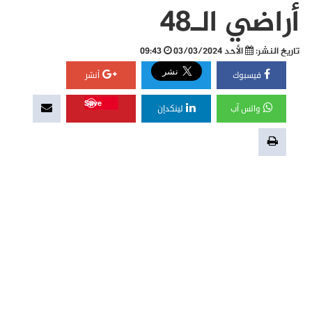
أراضي الـ48
تاريخ النشر:
الأحد 03/03/2024
09:43
فيسبوك
أنشر
Save
واتس آب
لينكدإن