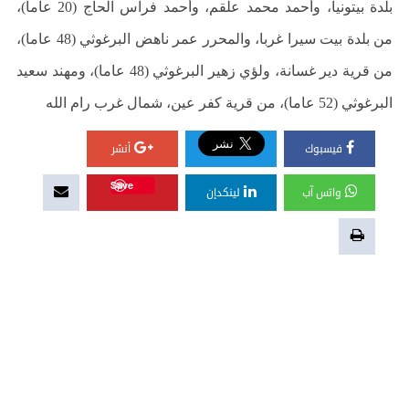
بلدة بيتونيا، وأحمد محمد علقم، وأحمد فراس الحاج (20 عاما)،
من بلدة بيت سيرا غربا، والمحرر عمر ناهض البرغوثي (48 عاما)،
من قرية دير غسانة، ولؤي زهير البرغوثي (48 عاما)، ومهند سعيد
البرغوثي (52 عاما)، من قرية كفر عين، شمال غرب رام الله
فيسبوك
أنشر
Save
واتس آب
لينكدإن