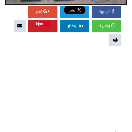
فيسبوك
أنشر
Save
واتس آب
لينكدإن