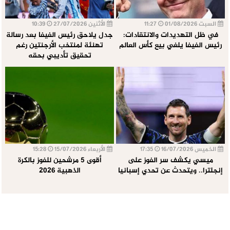
السبت 01/08/2026
11:27
الأثنين 27/07/2026
10:39
في ظل التهديدات والانتقادات:
جدل يلاحق رئيس الفيفا بعد رسالة
رئيس الفيفا يلغي بيع كأس العالم
تهنئة لمنتخب الأرجنتين رغم
تحقيق تأديبي بحقه
الخميس 16/07/2026
17:35
الأربعاء 15/07/2026
15:28
ميسي يكشف سر الفوز على
أقوى 5 مرشحين للفوز بالكرة
إنجلترا.. ويتحدث عن تحدي إسبانيا
الذهبية 2026