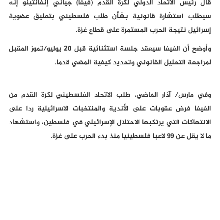
قال رئيس الاتحاد الدولي لكرة القدم (فيفا) جياني إنفانتينو إنه
سيطلب استشارة قانونية بشأن طلب فلسطيني بتعليق عضوية
إسرائيل نتيجة الحرب المستمرة على قطاع غزة.
وأوضح أن الفيفا سيعقد جلسة استثنائية قبل 20 يوليو/تموز المقبل
لمراجعة التحليل القانوني وتحديد كيفية المضي قدما.
وفي مارس/ آذار الماضي، طلب الاتحاد الفلسطيني لكرة القدم من
الفيفا فرض عقوبات على الأندية والمنتخبات الاسرائيلية ردا على
الانتهاكات التي يرتكبها الاحتلال الإسرائيلي في فلسطين، واستشهاد
ما لا يقل عن 99 لاعبا فلسطينيا منذ بدء الحرب على غزة.