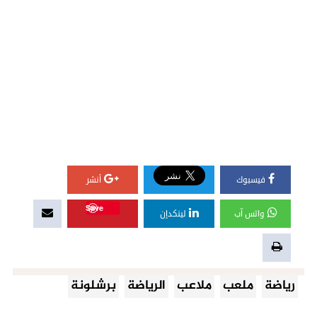
فيسبوك
أنشر
Save
واتس آب
لينكدإن
رياضة
ملعب
ملاعب
الرياضة
برشلونة