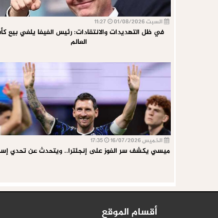
السبت 01/08/2026
11:27
في ظل التهديدات والانتقادات: رئيس الفيفا يلغي بيع ك
العالم
الخميس 16/07/2026
17:35
ميسي يكشف سر الفوز على إنجلترا.. ويتحدث عن تحدي إسبا
أقسام الموقع