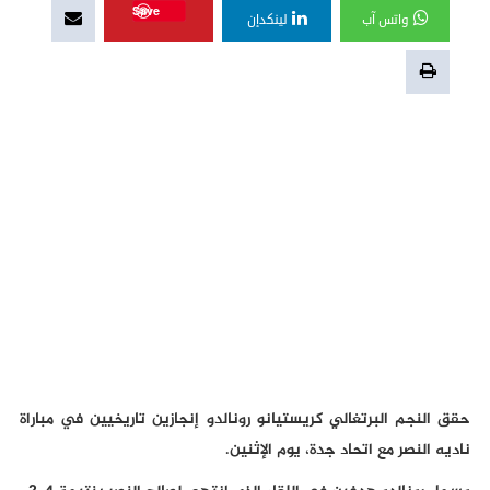
Save
واتس آب
لينكدإن
حقق النجم البرتغالي كريستيانو رونالدو إنجازين تاريخيين في مباراة
ناديه النصر مع اتحاد جدة، يوم الإثنين.