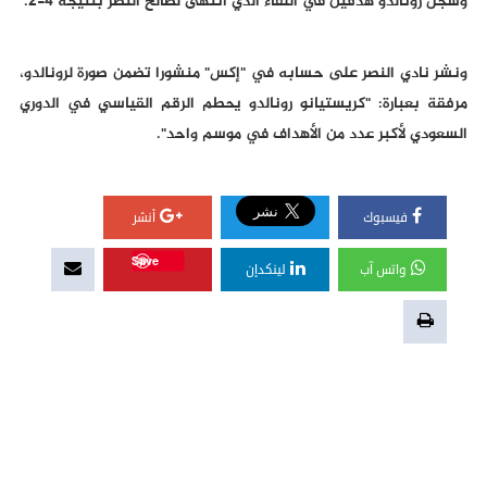
وسجل رونالدو هدفين في اللقاء الذي انتهى لصالح النصر بنتيجة 4-2.
ونشر نادي النصر على حسابه في "إكس" منشورا تضمن صورة لرونالدو،
مرفقة بعبارة: "كريستيانو رونالدو يحطم الرقم القياسي في الدوري
السعودي لأكبر عدد من الأهداف في موسم واحد".
فيسبوك
أنشر
Save
واتس آب
لينكدإن