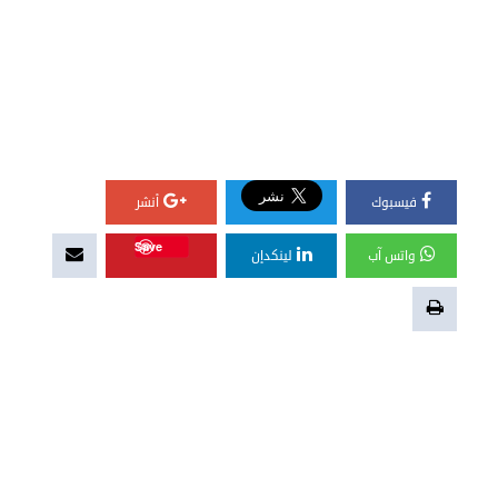
فيسبوك
أنشر
Save
واتس آب
لينكدإن