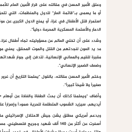
وعلق الأمير الحسن في مقالته على قرار الأمين العام للأمم
أو ما يسمى بـ"قائمة العار" للدول والمنظمات، التي تلحق
استمرار قتل الأطفال في غزة، أو يمنع الدول الكبرى عن موا
الدمار والأسلحة العسكرية المحرمة دولياً".
وشدد على أن تخلي العالم عن مسؤوليته تجاه أطفال غزة، 
مد يد العون لنجدتهم من القتل والموت المحقق، يعني مو
مقبرة للقيم والمعاني الإنسانية، لتدفن إلى جوار شهدائها
وضعف الضمير الإنساني".
وختم الأمير الحسن مقالته، بالقول "يعلمنا التاريخ أن غرور ا
صغيراً ولا شيخاً كبيراً".
وأضاف "ويعلمنا كذلك أن بحث الطغاة والغلاة عن أوهام «ا
أيديهم، سيزيد الشعوب المتطلعة للحرية صموداً وإصراراً ع