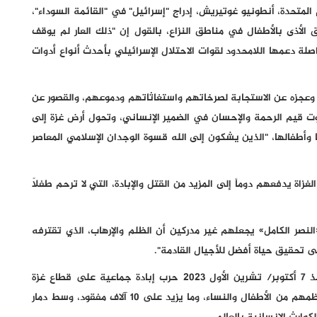
 المتحدة، أنطونيو غوتيريش، إدراج "إسرائيل" في "القائمة السوداء"،
 الأذى بالأطفال في مناطق النزاع، بالقول إن "ذلك العار لم يوقف
صلة دعمها اللامحدود لقوات الاحتلال الإسرائيلي بأحدث أنواع أدوات
وعجزه عن الاستجابة لصرخاتهم واستغاثاتهم ودموعهم، والقصور عن
ت قيم الرحمة والإحسان في الضمير الإنساني، وتحول أرض غزة إلى
 وأطفالها، "الذين يشكون إلى الله قسوة الوجدان الإسلامي المعاصر
لغزاة يدفعهم دوماً إلى المزيد من القتل والإبادة، التي لا ترحم طفلاً
لنصر الكامل» يجعلهم غير مدركين أن الظلم والإرهاب، الذي تقترفه
لى تحقيق حياة أفضل للأجيال القادمة".
وبدعم أمريكي مطلق يشن جيش الاحتلال الإسرائيلي منذ 7 أكتوبر/ تشرين الأول 2023 حرب إبادة جماعية على قطاع غزة
أسفرت عن أكثر من 140 ألف شهيد وجريح فلسطيني، معظمهم من الأطفال والنساء، وما يزيد على 10 آلاف مفقود، وسط دمار