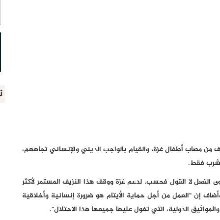
ت
يف من مصاب أطفال غزة، والقيام بالواجب الديني والإنساني تجاههم،
مشرب فقط.
ى الفعل لا القول فحسب، لدعم غزة ووقف هذا النزيف المستمر لأكثر
أضاف إن "العمل من أجل حماية الأيتام هو ضرورة إنسانية وأخلاقية
والمواثيق الدولية، التي تغول عليها جميعها هذا الاحتلال".