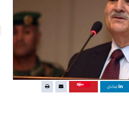
Save
لينكدإن